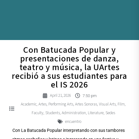
Con Batucada Popular y
presentaciones de danza,
teatro y música, la UArtes
recibió a sus estudiantes para
el IS 2026
April 21, 2026
7:50 pm
Academic
Artes
Performing Arts
Artes Sonoras
Visual Arts
Film
,
,
,
,
,
,
Faculty
Students
Administration
Literature
Sedes
,
,
,
,
encuentro
Con La Batucada Popular interpretando con sus tambores