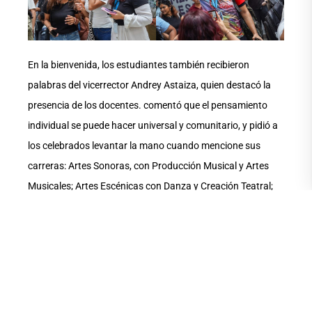
En la bienvenida, los estudiantes también recibieron
palabras del vicerrector Andrey Astaiza, quien destacó la
presencia de los docentes. comentó que el pensamiento
individual se puede hacer universal y comunitario, y pidió a
los celebrados levantar la mano cuando mencione sus
carreras: Artes Sonoras, con Producción Musical y Artes
Musicales; Artes Escénicas con Danza y Creación Teatral;
Literatura, con Educación Artística Intercultural; Artes
Visuales y Cine.
A unos les recordó y a otros les compartió que cada jueves
hay los Jueves EAS, generalmente en el MZ14, y junto a
Carmen Cortez, de la Dircom, recordó que cada martes en