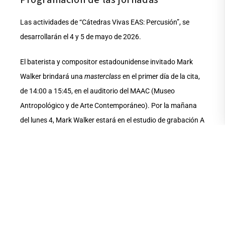
Programación de las jornadas
Las actividades de “Cátedras Vivas EAS: Percusión”, se
desarrollarán el 4 y 5 de mayo de 2026.
El baterista y compositor estadounidense invitado Mark
Walker brindará una
masterclass
en el primer día de la cita,
de 14:00 a 15:45, en el auditorio del MAAC (Museo
Antropológico y de Arte Contemporáneo). Por la mañana
del lunes 4, Mark Walker estará en el estudio de grabación A
de la Escuela de Artes Sonoras, en el MZ14 Centro de
Producción e Innovación UArtes.
Nuestros docentes artistas también tendrán exposiciones
el 4 de mayo, todos en el SUM (Salón de Usos Múltiples),
ubicado en el primer piso del Pabellón Araceli Gilbert, en el
antiguo Palacio de la Gobernación, nuestra sede matriz: