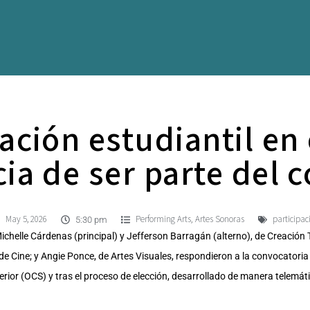
ción estudiantil en 
ia de ser parte del 
May 5, 2026
Performing Arts
Artes Sonoras
participac
,
5:30 pm
 Michelle Cárdenas (principal) y Jefferson Barragán (alterno), de Creación
e Cine; y Angie Ponce, de Artes Visuales, respondieron a la convocator
erior (OCS) y tras el proceso de elección, desarrollado de manera telemát