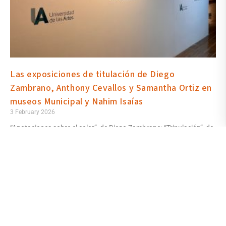
Las exposiciones de titulación de Diego
Zambrano, Anthony Cevallos y Samantha Ortiz en
museos Municipal y Nahim Isaías
3 February 2026
“Anotaciones sobre el color”, de Diego Zambrano; “Tripulación”, de
Anthony Cevallos; y “Juegos domésticos: ensayo de una casa”, de
Samantha Ortiz. Son las exposiciones de titulación que los
estudiantes de la Escuela de Artes Visuales de la Universidad de
las Artes inauguraron en salas del Museo Municipal de Guayaquil
y del Museo Nahim Isaías, donde se han organizado también
visitas guiadas.
Read More