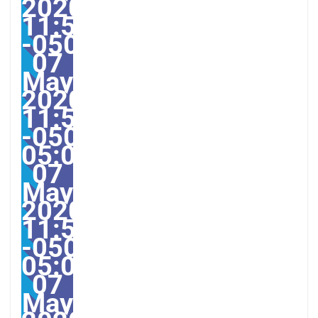
2020
11:54:33
-05005411545amThurs
07
May
2020
11:54:33
-0500-
05:00America/Guayaqui
07
May
2020
11:54:33
-0500-
05:003331#/31Thu,
07
May