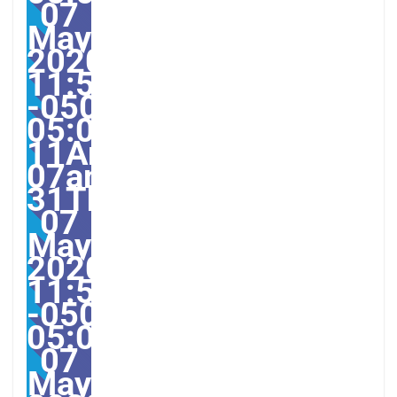
07
May
2020
11:54:33
-0500-
05:00-
11America/Guayaquil31
07am31am-
31Thu,
07
May
2020
11:54:33
-0500-
05:0011America/Guaya
07
May