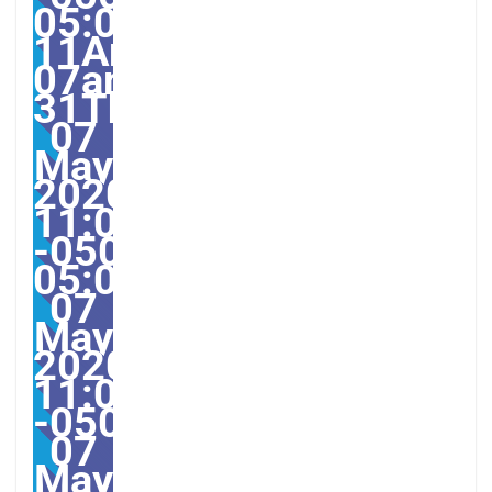
05:00-
11America/Guayaquil31
07am31am-
31Thu,
07
May
2020
11:08:28
-0500-
05:0011America/Guaya
07
May
2020
11:08:28
-05000811085amThurs
07
May