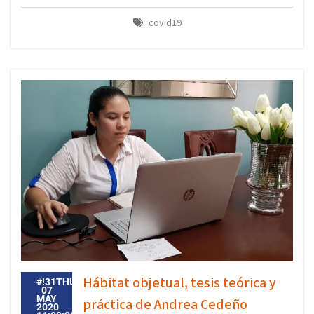
covid19
Hábitat objetual, tesis teórica y
#!31THU,
07
MAY
práctica de Andrea Cedeño
2020