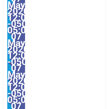
May
2020
12:00:47
-0500-
05:0012America/Guaya
07
May
2020
12:00:47
-05000012005pmThurs
07
May
2020
12:00:47
-0500-
05:00America/Guayaqui
07