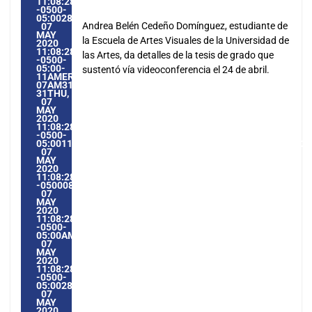
11:08:28
-0500-
05:002831#31THU,
Andrea Belén Cedeño Domínguez, estudiante de
07
MAY
la Escuela de Artes Visuales de la Universidad de
2020
11:08:28
las Artes, da detalles de la tesis de grado que
-0500-
05:00-
sustentó vía videoconferencia el 24 de abril.
11AMERICA/GUAYAQUIL3131AMERICA/GUAYAQUIL202031
07AM31AM-
31THU,
07
MAY
2020
11:08:28
-0500-
05:0011AMERICA/GUAYAQUIL3131AMERICA/GUAYAQUIL2020
07
MAY
2020
11:08:28
-05000811085AMTHURSDAY=1009#!31THU,
07
MAY
2020
11:08:28
-0500-
05:00AMERICA/GUAYAQUIL5#MAY#!31THU,
07
MAY
2020
11:08:28
-0500-
05:002831#/31THU,
07
MAY
2020