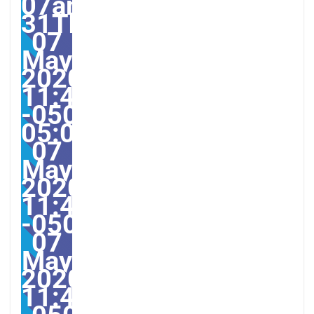
07am31am-
31Thu,
07
May
2020
11:40:31
-0500-
05:0011America/Guaya
07
May
2020
11:40:31
-05004011405amThurs
07
May
2020
11:40:31