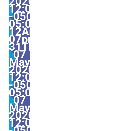
2020
12:07:51
-0500-
05:00-
12America/Guayaquil31
07pm31pm-
31Thu,
07
May
2020
12:07:51
-0500-
05:0012America/Guaya
07
May
2020
12:07:51
-05000712075pmThurs