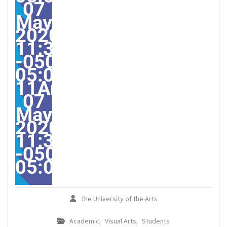
07
May
2020
11:31:47
-0500-
05:00-
11America/Guayaquil31
07
May
2020
11:31:47
-0500-
05:00America/Guayaqui
the University of the Arts
Academic
Visual Arts
Students
,
,