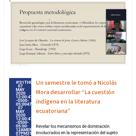
Un semestre le tomó a Nicolás
#!31THU,
07
MAY
Mora desarrollar “La cuestión
2020
12:00:47
indígena en la literatura
-0500-
05:004731#31THU,
07
ecuatoriana”
MAY
2020
12:00:47
-0500-
05:00-
Revelar los mecanismos de dominación
12AMERICA/GUAYAQUIL3131AMERICA/GUAYAQUIL202031
involucrados en la representación del sujeto
07PM31PM-