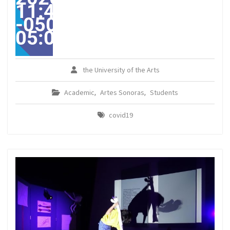
11:40:31
-0500-
05:00America/Guayaqui
the University of the Arts
Academic
Artes Sonoras
Students
,
,
covid19