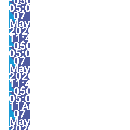
-0500-
05:00America/Guayaqui
07
May
2020
11:40:31
-0500-
05:003131#/31Thu,
07
May
2020
11:40:31
-0500-
05:00-
11America/Guayaquil31
07
May
2020