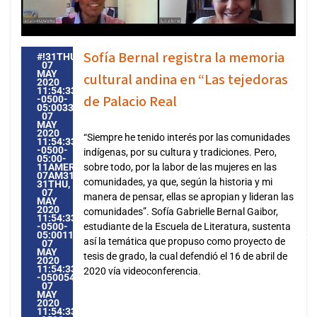
Sofía Bernal registra la memoria
#!31THU,
07
MAY
cultural andina en “Las tejedoras
2020
11:54:33
de Palacio Real
-0500-
05:003331#31THU,
07
MAY
2020
“Siempre he tenido interés por las comunidades
11:54:33
-0500-
indígenas, por su cultura y tradiciones. Pero,
05:00-
11AMERICA/GUAYAQUIL3131AMERICA/GUAYAQUIL202031
sobre todo, por la labor de las mujeres en las
07AM31AM-
comunidades, ya que, según la historia y mi
31THU,
07
manera de pensar, ellas se apropian y lideran las
MAY
2020
comunidades”. Sofía Gabrielle Bernal Gaibor,
11:54:33
-0500-
estudiante de la Escuela de Literatura, sustenta
05:0011AMERICA/GUAYAQUIL3131AMERICA/GUAYAQUIL2020
así la temática que propuso como proyecto de
07
MAY
tesis de grado, la cual defendió el 16 de abril de
2020
11:54:33
2020 vía videoconferencia.
-05005411545AMTHURSDAY=1009#!31THU,
07
MAY
2020
11:54:33