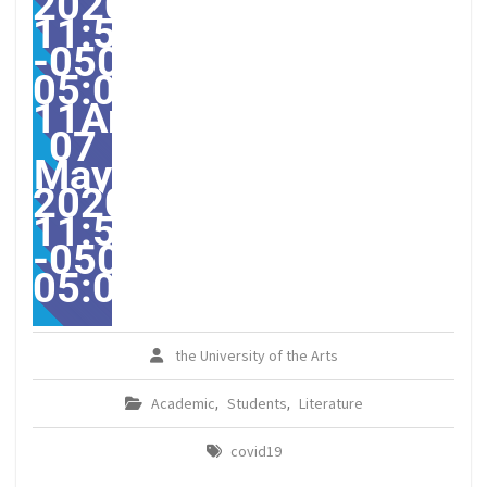
2020
11:54:33
-0500-
05:00-
11America/Guayaquil31
07
May
2020
11:54:33
-0500-
05:00America/Guayaqui
the University of the Arts
Academic
Students
Literature
,
,
covid19