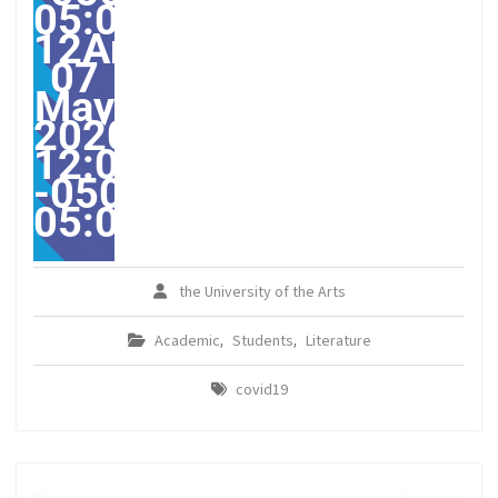
05:00-
12America/Guayaquil31
07
May
2020
12:07:51
-0500-
05:00America/Guayaqui
the University of the Arts
Academic
Students
Literature
,
,
covid19