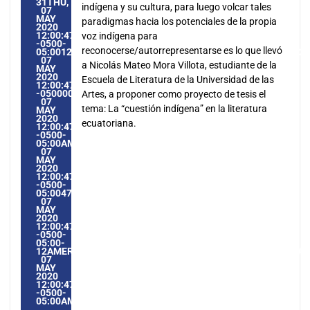
31THU,
indígena y su cultura, para luego volcar tales
07
MAY
paradigmas hacia los potenciales de la propia
2020
12:00:47
voz indígena para
-0500-
reconocerse/autorrepresentarse es lo que llevó
05:0012AMERICA/GUAYAQUIL3131AMERICA/GUAYAQUIL2020
07
a Nicolás Mateo Mora Villota, estudiante de la
MAY
2020
Escuela de Literatura de la Universidad de las
12:00:47
-05000012005PMTHURSDAY=1009#!31THU,
Artes, a proponer como proyecto de tesis el
07
tema: La “cuestión indígena” en la literatura
MAY
2020
ecuatoriana.
12:00:47
-0500-
05:00AMERICA/GUAYAQUIL5#MAY#!31THU,
07
MAY
2020
12:00:47
-0500-
05:004731#/31THU,
07
MAY
2020
12:00:47
-0500-
05:00-
12AMERICA/GUAYAQUIL3131AMERICA/GUAYAQUIL202031#!3
07
MAY
2020
12:00:47
-0500-
05:00AMERICA/GUAYAQUIL5#