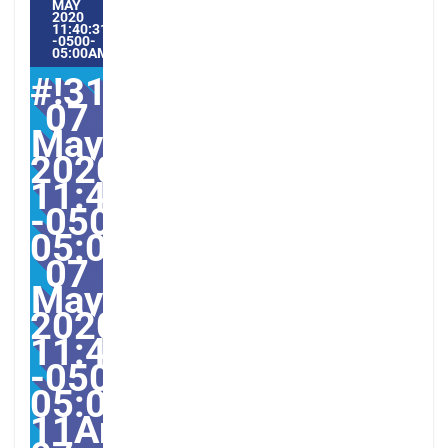
MAY
2020
11:40:31
-0500-
05:00AMERICA/GUAYAQUIL5#
#!31Thu,
07
May
2020
11:40:31
-0500-
05:003131#31Thu,
07
May
2020
11:40:31
-0500-
05:00-
11America/Guayaquil31