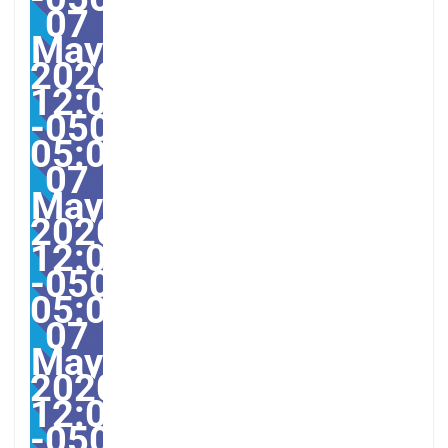
07
May
2020
12:07:51
-0500-
05:00America/Guayaqui
07
May
2020
12:07:51
-0500-
05:005131#/31Thu,
07
May
2020
12:07:51
-0500-