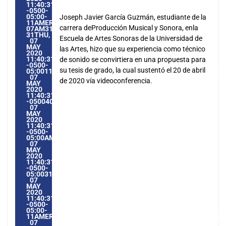
11:40:31
-0500-
05:00-
Joseph Javier García Guzmán, estudiante de la
11AMERICA/GUAYAQUIL3131AMERICA/GUAYAQUIL202031
carrera deProducción Musical y Sonora, enla
07AM31AM-
31THU,
Escuela de Artes Sonoras de la Universidad de
07
MAY
las Artes, hizo que su experiencia como técnico
2020
11:40:31
de sonido se convirtiera en una propuesta para
-0500-
su tesis de grado, la cual sustentó el 20 de abril
05:0011AMERICA/GUAYAQUIL3131AMERICA/GUAYAQUIL2020
07
de 2020 vía videoconferencia.
MAY
2020
11:40:31
-05004011405AMTHURSDAY=1009#!31THU,
07
MAY
2020
11:40:31
-0500-
05:00AMERICA/GUAYAQUIL5#MAY#!31THU,
07
MAY
2020
11:40:31
-0500-
05:003131#/31THU,
07
MAY
2020
11:40:31
-0500-
05:00-
11AMERICA/GUAYAQUIL3131AMERICA/GUAYAQUIL202031#!3
07