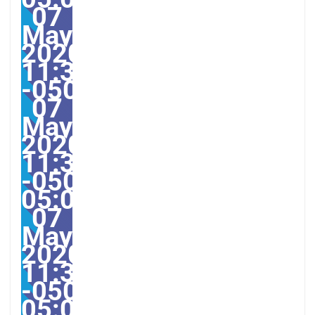
07
May
2020
11:31:47
-05003111315amThurs
07
May
2020
11:31:47
-0500-
05:00America/Guayaqui
07
May
2020
11:31:47
-0500-
05:004731#/31Thu,