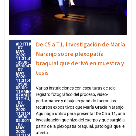
De C5 a T1, investigación de María
#!31THU,
07
MAY
Naranjo sobre plexopatía
2020
11:31:47
braquial que derivó en muestra y
-0500-
05:004731#31THU,
07
tesis
MAY
2020
11:31:47
-0500-
05:00-
Varias instalaciones con esculturas de tela,
11AMERICA/GUAYAQUIL3131AMERICA/GUAYAQUIL202031
registro fotográfico del proceso, video-
07AM31AM-
31THU,
performance y dibujo expandido fueron los
07
MAY
recursos expositivos que María Gracia Naranjo
2020
11:31:47
Aguinaga utilizó para presentar De C5 a T1, una
-0500-
investigación que hizo del cuerpo y que surgió a
05:0011AMERICA/GUAYAQUIL3131AMERICA/GUAYAQUIL2020
07
partir de la plexopatía braquial, patología que le
MAY
2020
afecta.
11:31:47