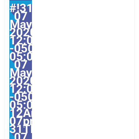
#!31Thu,
07
May
2020
12:00:47
-0500-
05:004731#31Thu,
07
May
2020
12:00:47
-0500-
05:00-
12America/Guayaquil31
07pm31pm-
31Thu,
07