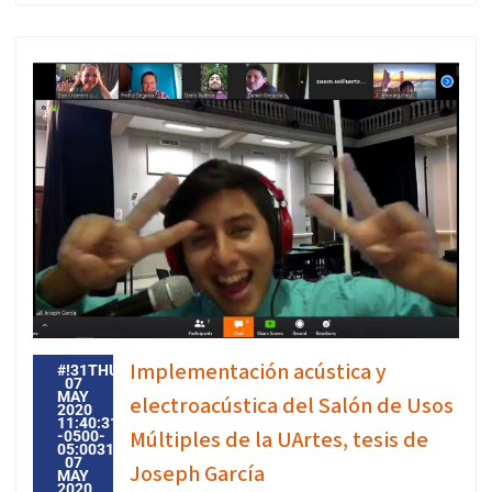
Implementación acústica y
#!31THU,
07
MAY
electroacústica del Salón de Usos
2020
11:40:31
Múltiples de la UArtes, tesis de
-0500-
05:003131#31THU,
07
Joseph García
MAY
2020