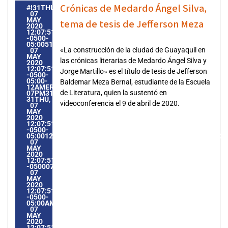
Crónicas de Medardo Ángel Silva,
#!31THU,
07
MAY
tema de tesis de Jefferson Meza
2020
12:07:51
-0500-
05:005131#31THU,
«La construcción de la ciudad de Guayaquil en
07
MAY
las crónicas literarias de Medardo Ángel Silva y
2020
12:07:51
Jorge Martillo» es el título de tesis de Jefferson
-0500-
05:00-
Baldemar Meza Bernal, estudiante de la Escuela
12AMERICA/GUAYAQUIL3131AMERICA/GUAYAQUIL202031
de Literatura, quien la sustentó en
07PM31PM-
31THU,
videoconferencia el 9 de abril de 2020.
07
MAY
2020
12:07:51
-0500-
05:0012AMERICA/GUAYAQUIL3131AMERICA/GUAYAQUIL2020
07
MAY
2020
12:07:51
-05000712075PMTHURSDAY=1009#!31THU,
07
MAY
2020
12:07:51
-0500-
05:00AMERICA/GUAYAQUIL5#MAY#!31THU,
07
MAY
2020
12:07:51