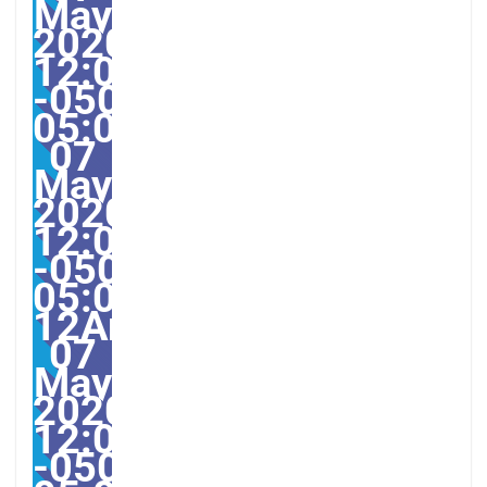
May
2020
12:00:47
-0500-
05:004731#/31Thu,
07
May
2020
12:00:47
-0500-
05:00-
12America/Guayaquil31
07
May
2020
12:00:47
-0500-