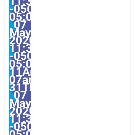
11:31:47
-0500-
05:004731#31Thu,
07
May
2020
11:31:47
-0500-
05:00-
11America/Guayaquil31
07am31am-
31Thu,
07
May
2020
11:31:47
-0500-
05:0011America/Guaya