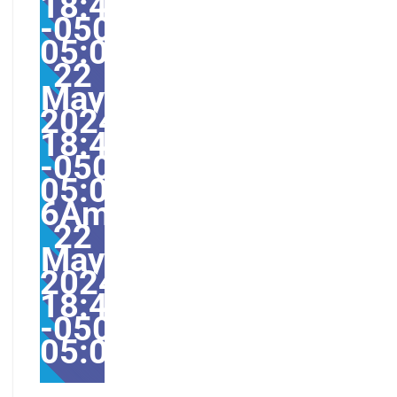
18:49:00
-0500-
05:000031#/31Wed,
22
May
2024
18:49:00
-0500-
05:00-
6America/Guayaquil31
22
May
2024
18:49:00
-0500-
05:00America/Guayaqu