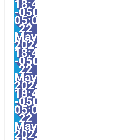
18:49:00
-0500-
05:006America/Guayaq
22
May
2024
18:49:00
-0500496495pmWedne
22
May
2024
18:49:00
-0500-
05:00America/Guayaqu
22
May
2024