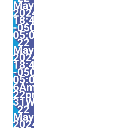
May
2024
18:49:00
-0500-
05:000031#31Wed,
22
May
2024
18:49:00
-0500-
05:00-
6America/Guayaquil31
22pm31pm-
31Wed,
22
May
2024