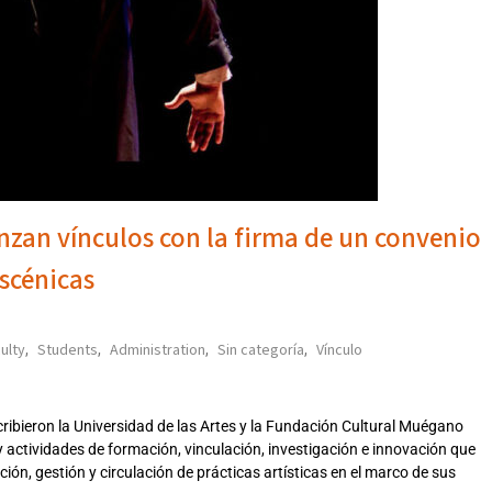
nzan vínculos con la firma de un convenio
escénicas
ulty
Students
Administration
Sin categoría
Vínculo
,
,
,
,
ribieron la Universidad de las Artes y la Fundación Cultural Muégano
y actividades de formación, vinculación, investigación e innovación que
ión, gestión y circulación de prácticas artísticas en el marco de sus