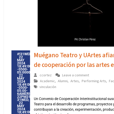
Muégano Teatro y UArtes afia
#!31WED,
22
MAY
de cooperación por las artes 
2024
18:49:00
-0500-
05:000031#31WED,
ccortez
Leave a comment
22
MAY
Academic
Alumni
Artes
Performing Arts
Fac
,
,
,
,
2024
18:49:00
vinculación
-0500-
05:00-
6AMERICA/GUAYAQUIL3131AMERICA/GUAYAQUIL202431
22PM31PM-
Un Convenio de Cooperación Interinstitucional susc
31WED,
22
Teatro para el desarrollo de programas, proyectos 
MAY
2024
contribuyan a la creación, experimentación, producc
18:49:00