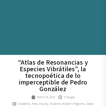
“Atlas de Resonancias y
Especies Vibrátiles”, la
tecnopoética de lo
imperceptible de Pedro
González
March 26, 2026
7:19 pm
Academic
Artes
Faculty
Students
Master's Programs
Sedes
,
,
,
,
,