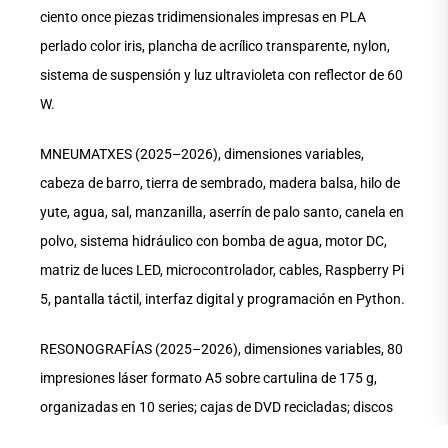
ciento once piezas tridimensionales impresas en PLA
perlado color iris, plancha de acrílico transparente, nylon,
sistema de suspensión y luz ultravioleta con reflector de 60
W.
MNEUMATXES (2025–2026), dimensiones variables,
cabeza de barro, tierra de sembrado, madera balsa, hilo de
yute, agua, sal, manzanilla, aserrín de palo santo, canela en
polvo, sistema hidráulico con bomba de agua, motor DC,
matriz de luces LED, microcontrolador, cables, Raspberry Pi
5, pantalla táctil, interfaz digital y programación en Python.
RESONOGRAFÍAS (2025–2026), dimensiones variables, 80
impresiones láser formato A5 sobre cartulina de 175 g,
organizadas en 10 series; cajas de DVD recicladas; discos
compactos (CD-R) intervenidos; papel kraft, cinta adhesiva,