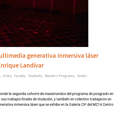
ultimedia generativa inmersiva láser
Enrique Landívar
Artes
Faculty
Students
Master's Programs
Sedes
,
,
,
,
,
, donde la segunda cohorte de maestrandos del programa de posgrado en
us trabajos finales de titulación, y también en colectivo trabajaron en
erativa inmersiva láser que se exhibe en la Galería CIF del MZ14 Centro