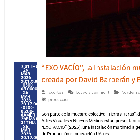
“EXO VACÍO”, la instalación m
#!31THU,
26
MAR
creada por David Barberán y 
2026
20:17:00
-0500-
05:000031#31THU,
ccortez
Leave a comment
Academic
26
MAR
producción
2026
20:17:00
-0500-
05:00-
Son parte de la muestra colectiva “Tierras Raras”
8AMERICA/GUAYAQUIL3131AMERICA/GUAYAQUIL202631
26PM31PM-
Artes Visuales y Nuevos Medios están presentando s
31THU,
26
“EXO VACÍO” (2025), una instalación multimedia gen
MAR
2026
de Producción e Innovación UArtes.
20:17:00