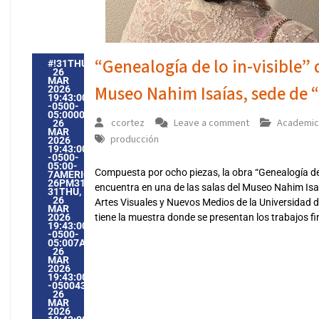
“Genealogía de lo in-visible”
#!31THU,
26
MAR
Museo Nahim Isaías, sede de “
2026
19:43:00
-0500-
05:000031#31THU,
ccortez
Leave a comment
Academic
26
MAR
producción
2026
19:43:00
-0500-
05:00-
Compuesta por ocho piezas, la obra “Genealogía de 
7AMERICA/GUAYAQUIL3131AMERICA/GUAYAQUIL202631
26PM31PM-
encuentra en una de las salas del Museo Nahim Isaía
31THU,
26
Artes Visuales y Nuevos Medios de la Universidad de
MAR
2026
tiene la muestra donde se presentan los trabajos fi
19:43:00
-0500-
05:007AMERICA/GUAYAQUIL3131AMERICA/GUAYAQUIL202
26
MAR
2026
19:43:00
-0500437433PMTHURSDAY=1009#!31THU,
26
MAR
2026