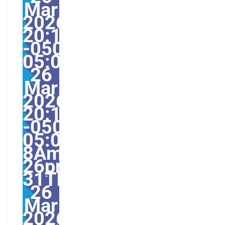
Mar
2026
20:17:00
-0500-
05:000031#31Thu,
26
Mar
2026
20:17:00
-0500-
05:00-
8America/Guayaquil31
26pm31pm-
31Thu,
26
Mar
2026