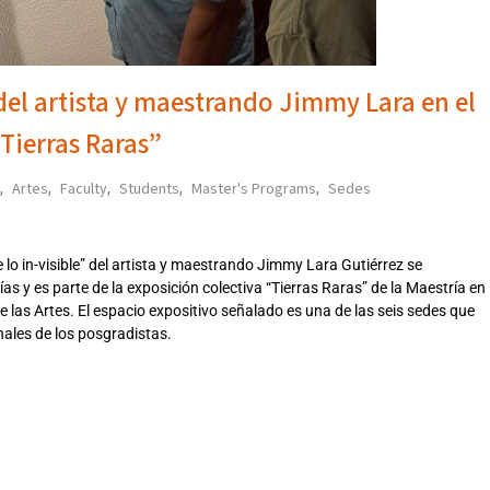
 del artista y maestrando Jimmy Lara en el
Tierras Raras”
Artes
Faculty
Students
Master's Programs
Sedes
,
,
,
,
,
lo in-visible” del artista y maestrando Jimmy Lara Gutiérrez se
s y es parte de la exposición colectiva “Tierras Raras” de la Maestría en
 las Artes. El espacio expositivo señalado es una de las seis sedes que
nales de los posgradistas.
6312026THU,