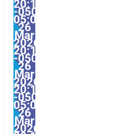
20:17:00
-0500-
05:008America/Guayaq
26
Mar
2026
20:17:00
-0500178173pmThursd
26
Mar
2026
20:17:00
-0500-
05:00America/Guayaqu
26
Mar
2026