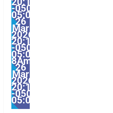
20:17:00
-0500-
05:000031#/31Thu,
26
Mar
2026
20:17:00
-0500-
05:00-
8America/Guayaquil31
26
Mar
2026
20:17:00
-0500-
05:00America/Guayaqu