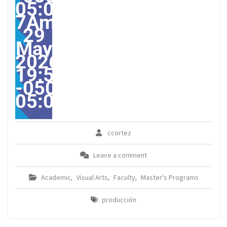
05:00-
7America/Guayaquil313
29
May
2026
19:59:50
-0500-
05:00America/Guayaqui
ccortez
Leave a comment
Academic
Visual Arts
Faculty
Master's Programs
,
,
,
producción