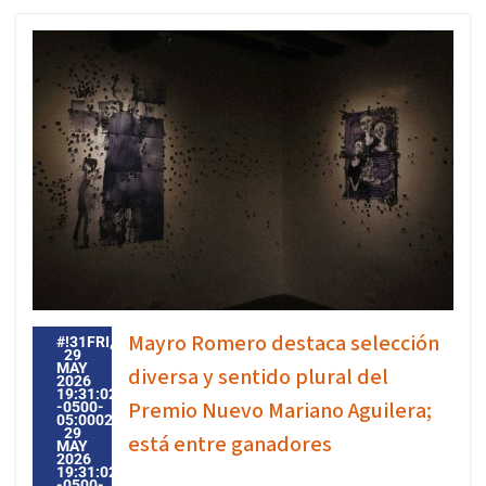
Mayro Romero destaca selección
#!31FRI,
29
MAY
diversa y sentido plural del
2026
19:31:02
Premio Nuevo Mariano Aguilera;
-0500-
05:000231#31FRI,
29
está entre ganadores
MAY
2026
19:31:02
-0500-