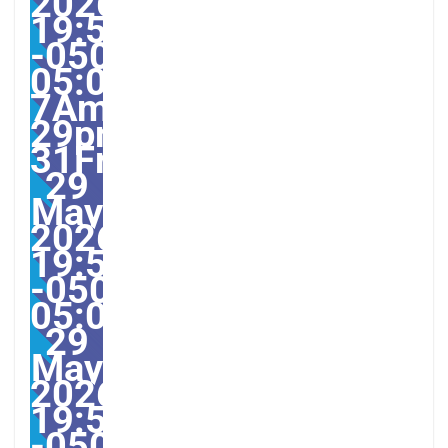
2026
19:59:50
-0500-
05:00-
7America/Guayaquil313
29pm31pm-
31Fri,
29
May
2026
19:59:50
-0500-
05:007America/Guayaqu
29
May
2026
19:59:50
-0500597595pmFriday=1