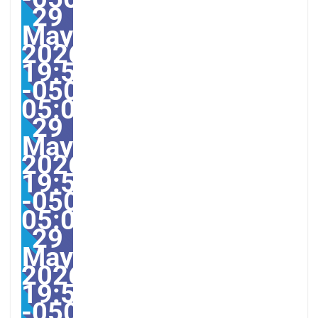
29
May
2026
19:59:50
-0500-
05:00America/Guayaquil
29
May
2026
19:59:50
-0500-
05:005031#/31Fri,
29
May
2026
19:59:50
-0500-