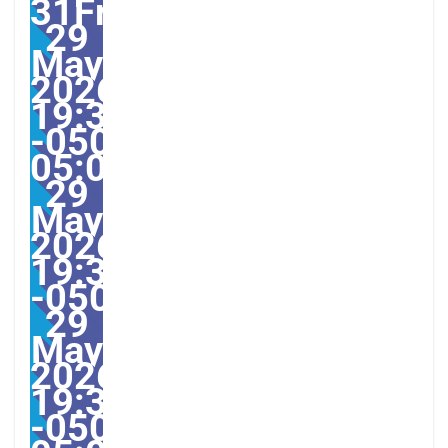
31Fri,
29
May
2026
19:31:02
-0500-
05:007America/Guayaqu
29
May
2026
19:31:02
-0500317315pmFriday=1
29
May
2026
19:31:02
-0500-