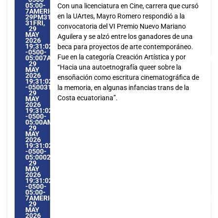
05:00-
Con una licenciatura en Cine, carrera que cursó
7AMERICA/GUAYAQUIL3131AMERICA/GUAYAQUIL202631
en la UArtes, Mayro Romero respondió a la
29PM31PM-
31FRI,
convocatoria del VI Premio Nuevo Mariano
29
MAY
Aguilera y se alzó entre los ganadores de una
2026
19:31:02
beca para proyectos de arte contemporáneo.
-0500-
Fue en la categoría Creación Artística y por
05:007AMERICA/GUAYAQUIL3131AMERICA/GUAYAQUIL20263
29
“Hacia una autoetnografía queer sobre la
MAY
2026
ensoñación como escritura cinematográfica de
19:31:02
-0500317315PMFRIDAY=1009#!31FRI,
la memoria, en algunas infancias trans de la
29
Costa ecuatoriana”.
MAY
2026
19:31:02
-0500-
05:00AMERICA/GUAYAQUIL5#MAY#!31FRI,
29
MAY
2026
19:31:02
-0500-
05:000231#/31FRI,
29
MAY
2026
19:31:02
-0500-
05:00-
7AMERICA/GUAYAQUIL3131AMERICA/GUAYAQUIL202631#!31
29
MAY
2026