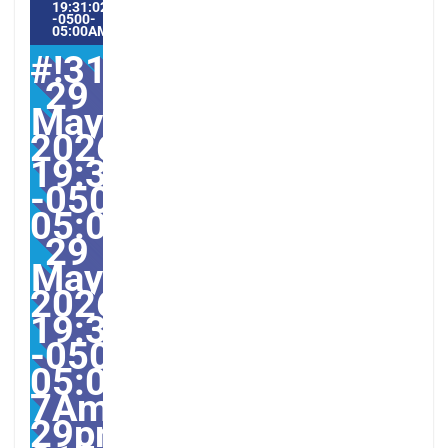
19:31:02
-0500-
05:00AMERICA/GUAYAQUIL5#
#!31Fri,
29
May
2026
19:31:02
-0500-
05:000231#31Fri,
29
May
2026
19:31:02
-0500-
05:00-
7America/Guayaquil313
29pm31pm-