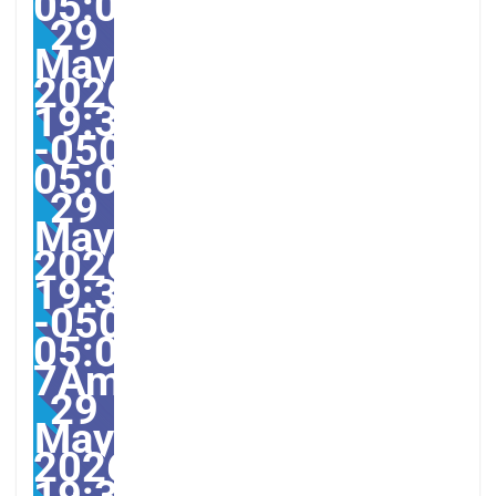
05:00America/Guayaquil
29
May
2026
19:31:02
-0500-
05:000231#/31Fri,
29
May
2026
19:31:02
-0500-
05:00-
7America/Guayaquil313
29
May
2026