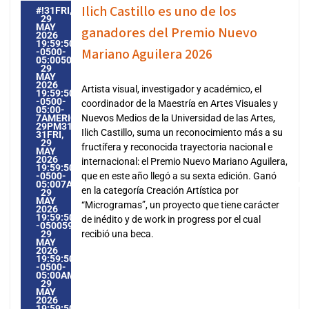
Ilich Castillo es uno de los
#!31FRI,
29
MAY
ganadores del Premio Nuevo
2026
19:59:50
Mariano Aguilera 2026
-0500-
05:005031#31FRI,
29
MAY
2026
Artista visual, investigador y académico, el
19:59:50
-0500-
coordinador de la Maestría en Artes Visuales y
05:00-
7AMERICA/GUAYAQUIL3131AMERICA/GUAYAQUIL202631
Nuevos Medios de la Universidad de las Artes,
29PM31PM-
Ilich Castillo, suma un reconocimiento más a su
31FRI,
29
fructífera y reconocida trayectoria nacional e
MAY
2026
internacional: el Premio Nuevo Mariano Aguilera,
19:59:50
-0500-
que en este año llegó a su sexta edición. Ganó
05:007AMERICA/GUAYAQUIL3131AMERICA/GUAYAQUIL20263
en la categoría Creación Artística por
29
MAY
“Microgramas”, un proyecto que tiene carácter
2026
19:59:50
de inédito y de work in progress por el cual
-0500597595PMFRIDAY=1009#!31FRI,
29
recibió una beca.
MAY
2026
19:59:50
-0500-
05:00AMERICA/GUAYAQUIL5#MAY#!31FRI,
29
MAY
2026
19:59:50