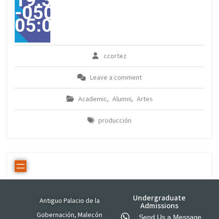
19:31:02
-0500-
05:00America/Guayaqui
ccortez
Leave a comment
Academic
Alumni
Artes
,
,
producción
Undergraduate
Antiguo Palacio de la
Admissions
Gobernación, Malecón
Send Us a Message