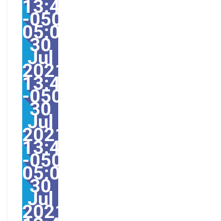
13:47:00
-0500-
05:001America/Guayaq
30
Jul
2021
13:47:00
-0500471477pmFriday=
30
Jul
2021
13:47:00
-0500-
05:00America/Guayaqui
30
Jul
2021