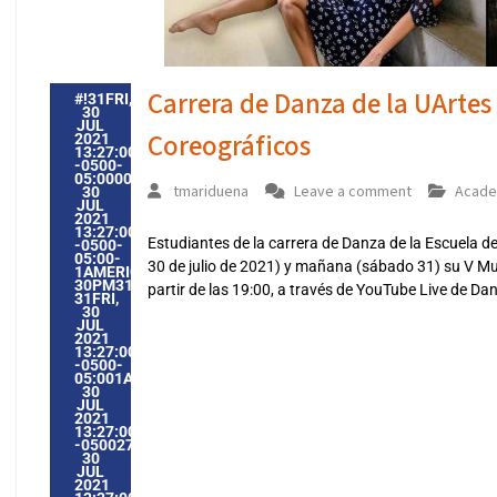
Carrera de Danza de la UArtes
#!31FRI,
30
JUL
Coreográficos
2021
13:27:00
-0500-
05:000031#31FRI,
tmariduena
Leave a comment
Acade
30
JUL
2021
13:27:00
Estudiantes de la carrera de Danza de la Escuela de
-0500-
05:00-
30 de julio de 2021) y mañana (sábado 31) su V Mue
1AMERICA/GUAYAQUIL3131AMERICA/GUAYAQUIL202131
30PM31PM-
partir de las 19:00, a través de YouTube Live de D
31FRI,
30
JUL
2021
13:27:00
-0500-
05:001AMERICA/GUAYAQUIL3131AMERICA/GUAYAQUIL2021
30
JUL
2021
13:27:00
-0500271277PMFRIDAY=1009#!31FRI,
30
JUL
2021