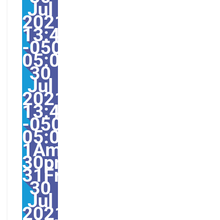
Jul
2021
13:47:00
-0500-
05:000031#31Fri,
30
Jul
2021
13:47:00
-0500-
05:00-
1America/Guayaquil31
30pm31pm-
31Fri,
30
Jul
2021