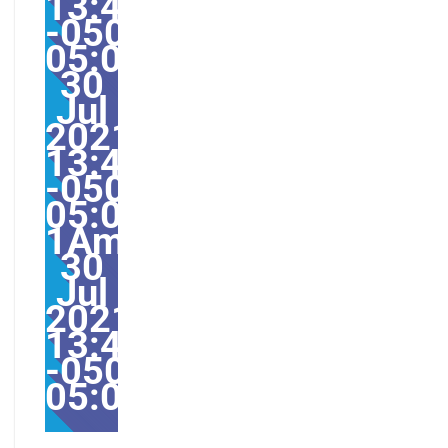
13:47:00
-0500-
05:000031#/31Fri,
30
Jul
2021
13:47:00
-0500-
05:00-
1America/Guayaquil31
30
Jul
2021
13:47:00
-0500-
05:00America/Guayaqu