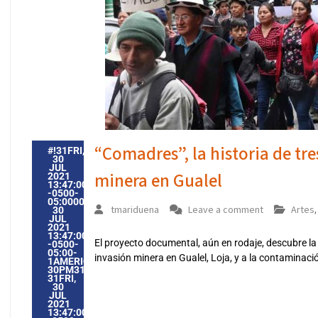
“Comadres”, la historia de tre
#!31FRI,
30
JUL
minera en Gualel
2021
13:47:00
-0500-
05:000031#31FRI,
tmariduena
Leave a comment
Artes
30
JUL
2021
13:47:00
El proyecto documental, aún en rodaje, descubre la 
-0500-
05:00-
invasión minera en Gualel, Loja, y a la contaminaci
1AMERICA/GUAYAQUIL3131AMERICA/GUAYAQUIL202131
30PM31PM-
31FRI,
30
JUL
2021
13:47:00