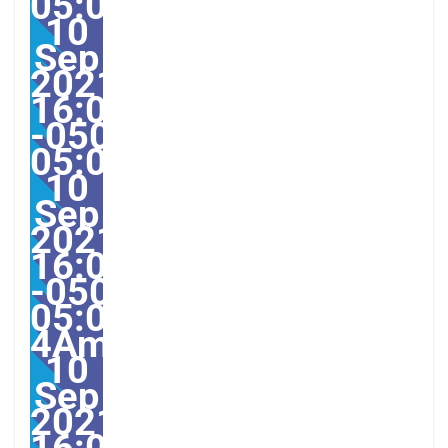
05:00America/Guayaquil
10
Sep
2021
16:00:00
-0500-
05:000030#/30Fri,
10
Sep
2021
16:00:00
-0500-
05:00-
4America/Guayaquil303
10
Sep
2021