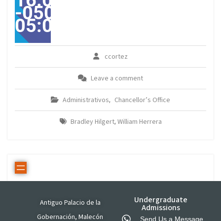
16:00:00
-0500-
05:00America/Guayaqui
ccortez
Leave a comment
Administrativos
Chancellor’s Office
,
Bradley Hilgert
William Herrera
,
Undergraduate
Antiguo Palacio de la
Admissions
Gobernación, Malecón
Send Us a Message