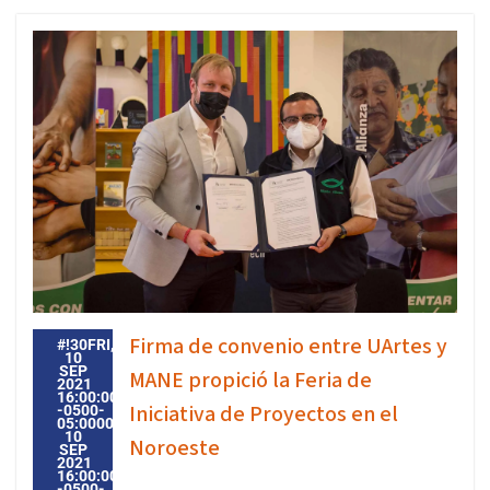
Firma de convenio entre UArtes y
#!30FRI,
10
SEP
MANE propició la Feria de
2021
16:00:00
Iniciativa de Proyectos en el
-0500-
05:000030#30FRI,
10
Noroeste
SEP
2021
16:00:00
-0500-