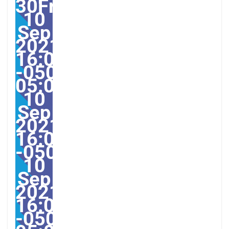
30Fri,
10
Sep
2021
16:00:00
-0500-
05:004America/Guayaqu
10
Sep
2021
16:00:00
-0500004009pmFriday=1
10
Sep
2021
16:00:00
-0500-