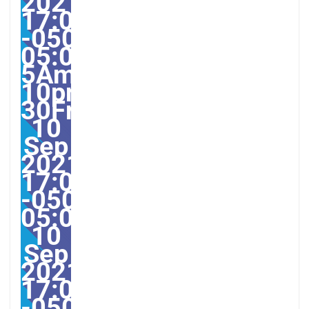
2021
17:00:00
-0500-
05:00-
5America/Guayaquil303
10pm30pm-
30Fri,
10
Sep
2021
17:00:00
-0500-
05:005America/Guayaqu
10
Sep
2021
17:00:00
-0500005009pmFriday=1