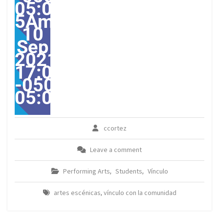
05:00-
5America/Guayaquil303
10
Sep
2021
17:00:00
-0500-
05:00America/Guayaqui
ccortez
Leave a comment
Performing Arts
Students
Vínculo
,
,
artes escénicas
vínculo con la comunidad
,