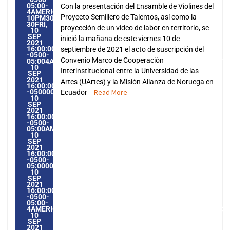
05:00-
Con la presentación del Ensamble de Violines del
4AMERICA/GUAYAQUIL3030AMERICA/GUAYAQUIL202130
Proyecto Semillero de Talentos, así como la
10PM30PM-
30FRI,
proyección de un video de labor en territorio, se
10
SEP
inició la mañana de este viernes 10 de
2021
16:00:00
septiembre de 2021 el acto de suscripción del
-0500-
Convenio Marco de Cooperación
05:004AMERICA/GUAYAQUIL3030AMERICA/GUAYAQUIL20213
10
Interinstitucional entre la Universidad de las
SEP
2021
Artes (UArtes) y la Misión Alianza de Noruega en
16:00:00
-0500004009PMFRIDAY=1009#!30FRI,
Read More
Ecuador
10
SEP
2021
16:00:00
-0500-
05:00AMERICA/GUAYAQUIL9#SEP#!30FRI,
10
SEP
2021
16:00:00
-0500-
05:000030#/30FRI,
10
SEP
2021
16:00:00
-0500-
05:00-
4AMERICA/GUAYAQUIL3030AMERICA/GUAYAQUIL202130#!30
10
SEP
2021