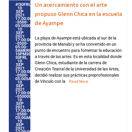
Un acercamiento con el arte
#!30FRI,
10
SEP
propuso Glenn Chica en la escuela
2021
17:00:00
de Ayampe
-0500-
05:000030#30FRI,
10
SEP
2021
La playa de Ayampe está ubicada al sur de la
17:00:00
-0500-
provincia de Manabí y se ha convertido en un
05:00-
5AMERICA/GUAYAQUIL3030AMERICA/GUAYAQUIL202130
punto de encuentro para fomentar la educación
10PM30PM-
a través de las artes. Es en esta localidad donde
30FRI,
10
Glenn Chica, estudiante de la carrera de
SEP
2021
Creación Teatral de la Universidad de las Artes,
17:00:00
-0500-
decidió realizar sus prácticas preprofesionales
05:005AMERICA/GUAYAQUIL3030AMERICA/GUAYAQUIL20213
Read More
de Vínculo con la
10
SEP
2021
17:00:00
-0500005009PMFRIDAY=1009#!30FRI,
10
SEP
2021
17:00:00
-0500-
05:00AMERICA/GUAYAQUIL9#SEP#!30FRI,
10
SEP
2021
17:00:00