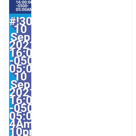
16:00:00
-0500-
05:00AMERICA/GUAYAQUIL9#
#!30Fri,
10
Sep
2021
16:00:00
-0500-
05:000030#30Fri,
10
Sep
2021
16:00:00
-0500-
05:00-
4America/Guayaquil303
10pm30pm-