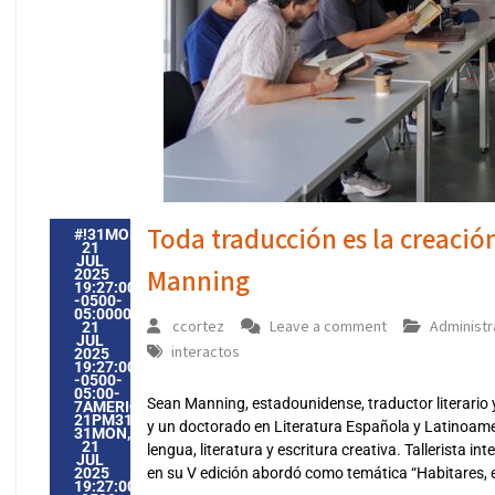
Toda traducción es la creación
#!31MON,
21
JUL
Manning
2025
19:27:00
-0500-
05:000031#31MON,
ccortez
Leave a comment
Administr
21
JUL
interactos
2025
19:27:00
-0500-
05:00-
Sean Manning, estadounidense, traductor literari
7AMERICA/GUAYAQUIL3131AMERICA/GUAYAQUIL202531
21PM31PM-
y un doctorado en Literatura Española y Latinoame
31MON,
21
lengua, literatura y escritura creativa. Tallerista i
JUL
2025
en su V edición abordó como temática “Habitares, e
19:27:00