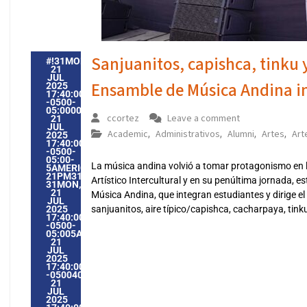
Sanjuanitos, capishca, tinku y
#!31MON,
21
JUL
Ensamble de Música Andina in
2025
17:40:00
-0500-
05:000031#31MON,
ccortez
Leave a comment
21
JUL
Academic
Administrativos
Alumni
Artes
Art
,
,
,
,
2025
17:40:00
-0500-
05:00-
La música andina volvió a tomar protagonismo en la V
5AMERICA/GUAYAQUIL3131AMERICA/GUAYAQUIL202531
21PM31PM-
Artístico Intercultural y en su penúltima jornada, e
31MON,
21
Música Andina, que integran estudiantes y dirige e
JUL
2025
sanjuanitos, aire típico/capishca, cacharpaya, tink
17:40:00
-0500-
05:005AMERICA/GUAYAQUIL3131AMERICA/GUAYAQUIL20
21
JUL
2025
17:40:00
-0500405407PMMONDAY=1009#!31MON,
21
JUL
2025