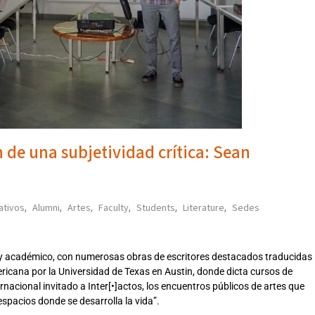
 de una subjetividad crítica: Sean
ativos
Alumni
Artes
Faculty
Students
Literature
Sedes
,
,
,
,
,
,
o y académico, con numerosas obras de escritores destacados traducidas
ricana por la Universidad de Texas en Austin, donde dicta cursos de
nternacional invitado a Inter[•]actos, los encuentros públicos de artes que
spacios donde se desarrolla la vida”.