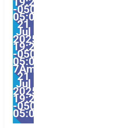
19:27:00
-0500-
05:000031#/31Mon,
21
Jul
2025
19:27:00
-0500-
05:00-
7America/Guayaquil31
21
Jul
2025
19:27:00
-0500-
05:00America/Guayaqu