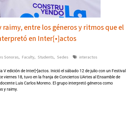
 raimy, entre los géneros y ritmos que el
terpretó en Inter[•]actos
es Sonoras
Faculty
Students
Sedes
interactos
,
,
,
 edición de Inter[•]actos. Inició el sábado 12 de julio con un Festival
ste viernes 18, tuvo en la franja de Conciertos UArtes al Ensamble de
l docente Luis Carlos Moreno. El grupo interpretó géneros como
us y raimy.
25312025MON,