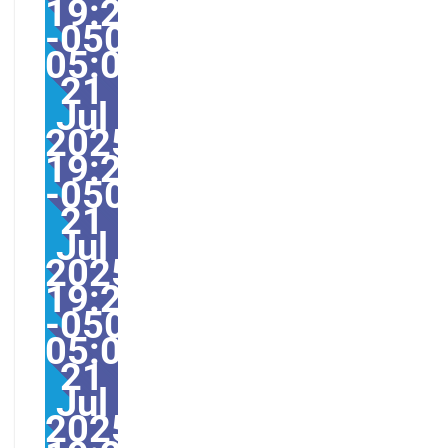
19:27:00
-0500-
05:007America/Guayaq
21
Jul
2025
19:27:00
-0500277277pmMonda
21
Jul
2025
19:27:00
-0500-
05:00America/Guayaqu
21
Jul
2025