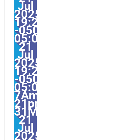
Jul
2025
19:27:00
-0500-
05:000031#31Mon,
21
Jul
2025
19:27:00
-0500-
05:00-
7America/Guayaquil31
21pm31pm-
31Mon,
21
Jul
2025