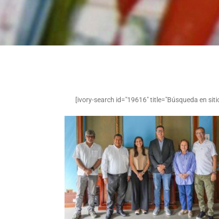
[ivory-search id="19616" title="Búsqueda en siti