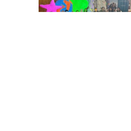
Estudiantes que hicieron PPP en Muse
Interactivo Océano Vivo se sumergier
en la experiencia y enfrentaron el reto
14 July 2026
Integraron los varios equipos de estudiantes en
prácticas preprofesionales que se conformaron pa
convertir en realidad del Museo Interactivo Océano
Vivo, una iniciativa y trabajo conjunto de la Fundac
Amiguitos del Océano y la Universidad de las Artes.
Tras las jornadas cumplidas para armar cada una 
las estructuras que tuvo la propuesta, los alumnos