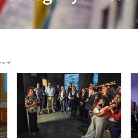
o web"]