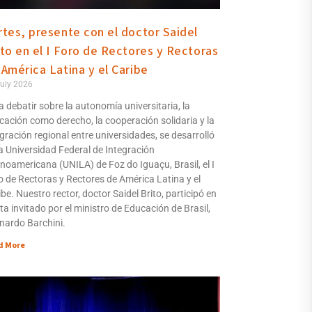
rtes, presente con el doctor Saidel
ito en el I Foro de Rectores y Rectoras
 América Latina y el Caribe
uly 2026
a debatir sobre la autonomía universitaria, la
cación como derecho, la cooperación solidaria y la
egración regional entre universidades, se desarrolló
la Universidad Federal de Integración
inoamericana (UNILA) de Foz do Iguaçu, Brasil, el I
o de Rectoras y Rectores de América Latina y el
be. Nuestro rector, doctor Saidel Brito, participó en
ita invitado por el ministro de Educación de Brasil,
nardo Barchini.
d More