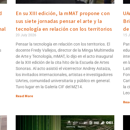
d
En su XIII edición, la mMAT propone con
UA
sus siete jornadas pensar el arte y la
Br
nal
tecnología en relación con los territorios
de
20 July 2026
15 J
Pensar la tecnología en relación con los territorios. El
Par
s
docente Fredy Vallejos, director de la Minga Multimedia
edu
de Arte y Tecnología, mMAT, lo dijo en el acto inaugural
int
de la XIII edición de la cita hito de la Escuela de Artes
en 
Sonoras. Al acto asistió el vicerrector Andrey Astaiza,
Lat
los invitados internacionales, artistas e investigadores
For
UArtes, comunidad universitaria y público en general.
Cari
Tuvo lugar en la Galería CIF del MZ14.
la c
Leo
Read More
Rea