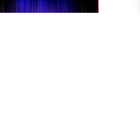
eación, experimentación y sensibilidad
l cuerpo en movimiento se vivió en la
II Muestra de Estudios Coreográficos
uly 2026
adas diversas sobre la danza contemporánea y sus
ibilidades expresivas propusieron los estudiantes
 cursan la carrera en la Escuela de Artes Escénicas.
escenario fue el auditorio del MAAC (Museo
ropológico y de Arte Contemporáneo), donde los
 miércoles 8 y jueves 9 de julio el público pudo
frutar de los resultados de los procesos académicos