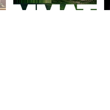
o
La XIII edición de la Minga Multimedia de
Cr
on
Arte y Tecnología se expande hacia los
de
“Territorios Tecnopensantes”
XV
14 July 2026
13 J
La Minga Multimedia de Arte y Tecnología, mMAT, es
Mir
ra
un proyecto de investigación impulsado por la Escuela
pos
de Artes Sonoras que cuenta con la participación
que
ión
activa de docentes de diversas carreras UArtes. En
El 
este año llega a su XIII edición como un encuentro
Ant
de
colaborativo único, puesto que no solo se tomará los
días
espacios de nuestra institución, sino también tendrá
dis