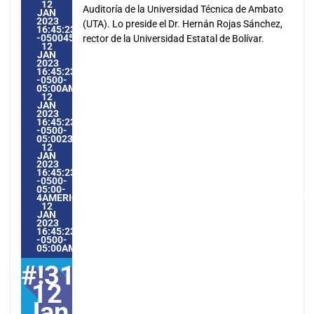
12
Auditoría de la Universidad Técnica de Ambato
JAN
2023
(UTA). Lo preside el Dr. Hernán Rojas Sánchez,
16:45:23
-0500454451PMTHURSDAY=1009#!31THU,
rector de la Universidad Estatal de Bolívar.
12
JAN
2023
16:45:23
-0500-
05:00AMERICA/GUAYAQUIL1#JAN#!31THU,
12
JAN
2023
16:45:23
-0500-
05:002331#/31THU,
12
JAN
2023
16:45:23
-0500-
05:00-
4AMERICA/GUAYAQUIL3131AMERICA/GUAYAQUIL202331#!31
12
JAN
2023
16:45:23
-0500-
05:00AMERICA/GUAYAQUIL1#
#!31Thu,
12
Jan