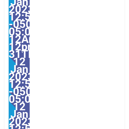
Jan
2023
12:55:07
-0500-
05:00-
12America/Guayaquil31
12pm31pm-
31Thu,
12
Jan
2023
12:55:07
-0500-
05:0012America/Guaya
12
Jan
2023
12:55:07