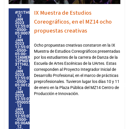
IX Muestra de Estudios
#!31THU,
12
JAN
Coreográficos, en el MZ14 ocho
2023
12:55:07
propuestas creativas
-0500-
05:000731#31THU,
12
JAN
2023
Ocho propuestas creativas constaron en la IX
12:55:07
-0500-
Muestra de Estudios Coreográficos presentadas
05:00-
12AMERICA/GUAYAQUIL3131AMERICA/GUAYAQUIL202331
por los estudiantes de la carrera de Danza de la
12PM31PM-
Escuela de Artes Escénicas de la UArtes. Estas
31THU,
12
corresponden al Proyecto Integrador Inicial de
JAN
2023
Desarrollo Profesional, en el marco de prácticas
12:55:07
-0500-
preprofesionales. Tuvieron lugar los días 10 y 11
05:0012AMERICA/GUAYAQUIL3131AMERICA/GUAYAQUIL2023
de enero en la Plaza Pública del MZ14 Centro de
12
JAN
Producción e Innovación.
2023
12:55:07
-05005512551PMTHURSDAY=1009#!31THU,
12
JAN
2023
12:55:07
-0500-
05:00AMERICA/GUAYAQUIL1#JAN#!31THU,
12