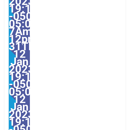
2023
19:18:09
-0500-
05:00-
7America/Guayaquil313
12pm31pm-
31Thu,
12
Jan
2023
19:18:09
-0500-
05:007America/Guayaqu
12
Jan
2023
19:18:09
-0500187181pmThursd