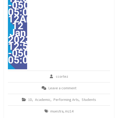
-0500-
05:00-
12America/Guayaquil31
12
Jan
2023
12:55:07
-0500-
05:00America/Guayaqui
ccortez
Leave a comment
1D
Academic
Performing Arts
Students
,
,
,
muestra
mz14
,