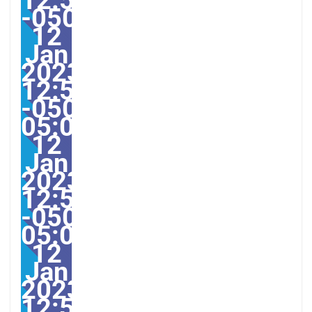
-05005512551pmThurs
12
Jan
2023
12:55:07
-0500-
05:00America/Guayaqui
12
Jan
2023
12:55:07
-0500-
05:000731#/31Thu,
12
Jan
2023
12:55:07