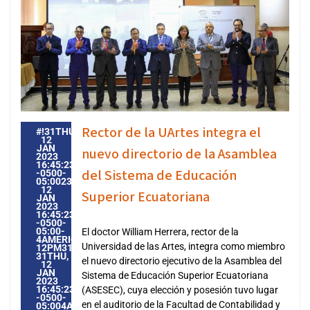
Rector de la UArtes integra el
#!31THU,
12
JAN
nuevo directorio de la Asamblea
2023
16:45:23
del Sistema de Educación
-0500-
05:002331#31THU,
12
Superior Ecuatoriana
JAN
2023
16:45:23
-0500-
05:00-
El doctor William Herrera, rector de la
4AMERICA/GUAYAQUIL3131AMERICA/GUAYAQUIL202331
Universidad de las Artes, integra como miembro
12PM31PM-
31THU,
el nuevo directorio ejecutivo de la Asamblea del
12
JAN
Sistema de Educación Superior Ecuatoriana
2023
16:45:23
(ASESEC), cuya elección y posesión tuvo lugar
-0500-
en el auditorio de la Facultad de Contabilidad y
05:004AMERICA/GUAYAQUIL3131AMERICA/GUAYAQUIL20233