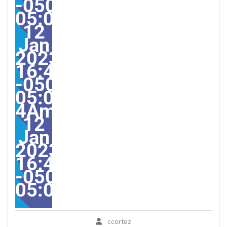
-0500-
05:002331#/31Thu,
12
Jan
2023
16:45:23
-0500-
05:00-
4America/Guayaquil313
12
Jan
2023
16:45:23
-0500-
05:00America/Guayaqui
ccortez