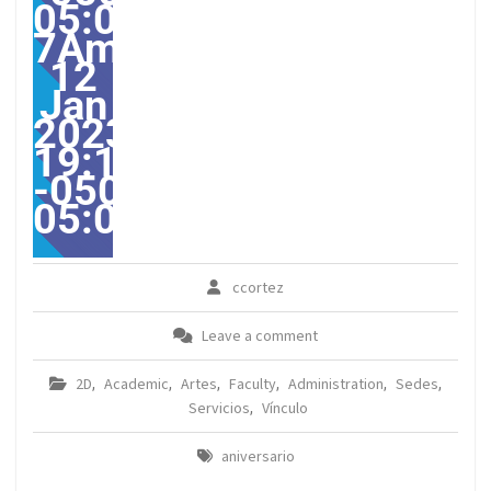
05:00-
7America/Guayaquil313
12
Jan
2023
19:18:09
-0500-
05:00America/Guayaqui
ccortez
Leave a comment
2D
Academic
Artes
Faculty
Administration
Sedes
,
,
,
,
,
,
Servicios
Vínculo
,
aniversario