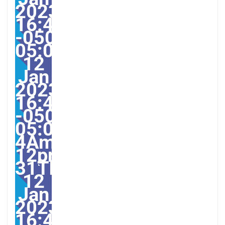
2023
16:45:23
-0500-
05:002331#31Thu,
12
Jan
2023
16:45:23
-0500-
05:00-
4America/Guayaquil313
12pm31pm-
31Thu,
12
Jan
2023
16:45:23