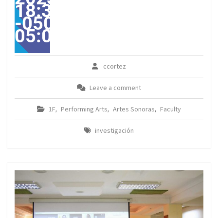
18:37:18
-0500-
05:00America/Guayaqui
ccortez
Leave a comment
1F
Performing Arts
Artes Sonoras
Faculty
,
,
,
investigación