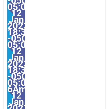
-0500-
05:00America/Guayaqui
12
Jan
2023
18:37:18
-0500-
05:001831#/31Thu,
12
Jan
2023
18:37:18
-0500-
05:00-
6America/Guayaquil313
12
Jan
2023