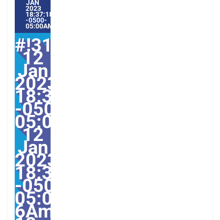
JAN
2023
18:37:18
-0500-
05:00AMERICA/GUAYAQUIL1#
#!31Thu,
12
Jan
2023
18:37:18
-0500-
05:001831#31Thu,
12
Jan
2023
18:37:18
-0500-
05:00-
6America/Guayaquil313