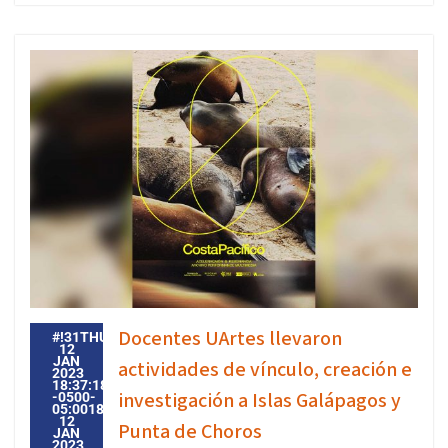
Docentes UArtes llevaron
#!31THU,
12
JAN
actividades de vínculo, creación e
2023
18:37:18
investigación a Islas Galápagos y
-0500-
05:001831#31THU,
12
Punta de Choros
JAN
2023