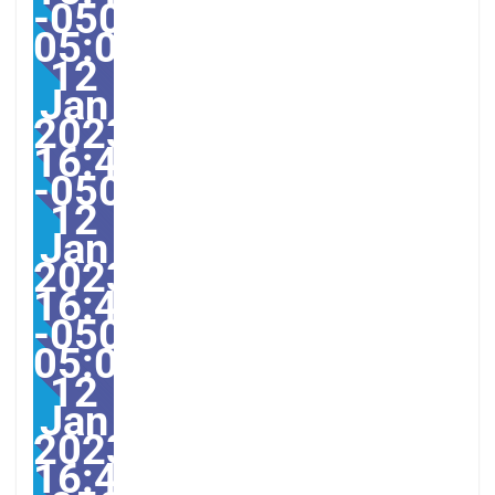
-0500-
05:004America/Guayaqu
12
Jan
2023
16:45:23
-0500454451pmThursd
12
Jan
2023
16:45:23
-0500-
05:00America/Guayaqui
12
Jan
2023
16:45:23