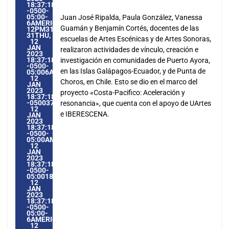
18:37:18
-0500-
05:00-
Juan José Ripalda, Paula González, Vanessa
6AMERICA/GUAYAQUIL3131AMERICA/GUAYAQUIL202331
Guamán y Benjamín Cortés, docentes de las
12PM31PM-
31THU,
escuelas de Artes Escénicas y de Artes Sonoras,
12
JAN
realizaron actividades de vínculo, creación e
2023
18:37:18
investigación en comunidades de Puerto Ayora,
-0500-
en las Islas Galápagos-Ecuador, y de Punta de
05:006AMERICA/GUAYAQUIL3131AMERICA/GUAYAQUIL20233
12
Choros, en Chile. Esto se dio en el marco del
JAN
2023
proyecto «Costa-Pacifico: Aceleración y
18:37:18
-0500376371PMTHURSDAY=1009#!31THU,
resonancia», que cuenta con el apoyo de UArtes
12
e IBERESCENA.
JAN
2023
18:37:18
-0500-
05:00AMERICA/GUAYAQUIL1#JAN#!31THU,
12
JAN
2023
18:37:18
-0500-
05:001831#/31THU,
12
JAN
2023
18:37:18
-0500-
05:00-
6AMERICA/GUAYAQUIL3131AMERICA/GUAYAQUIL202331#!31
12