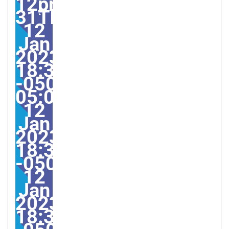
12pm31pm-
31Thu,
12
Jan
2023
18:37:18
-0500-
05:006America/Guayaqu
12
Jan
2023
18:37:18
-0500376371pmThursd
12
Jan
2023
18:37:18