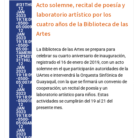
Acto solemne, recital de poesía y
#!31THU,
12
JAN
laboratorio artístico por los
2023
19:18:09
cuatro años de la Biblioteca de las
-0500-
05:000931#31THU,
12
Artes
JAN
2023
19:18:09
-0500-
05:00-
La Biblioteca de las Artes se prepara para
7AMERICA/GUAYAQUIL3131AMERICA/GUAYAQUIL202331
celebrar su cuarto aniversario de inauguración,
12PM31PM-
31THU,
registrado el 16 de enero de 2019, con un acto
12
JAN
solemne en el que participarán autoridades de la
2023
19:18:09
UArtes e intervendrá la Orquesta Sinfónica de
-0500-
Guayaquil, con la que se firmará un convenio de
05:007AMERICA/GUAYAQUIL3131AMERICA/GUAYAQUIL20233
12
cooperación; un recital de poesía y un
JAN
2023
laboratorio artístico para niños. Estas
19:18:09
-0500187181PMTHURSDAY=1009#!31THU,
actividades se cumplirán del 19 al 21 del
12
presente mes.
JAN
2023
19:18:09
-0500-
05:00AMERICA/GUAYAQUIL1#JAN#!31THU,
12
JAN
2023
19:18:09