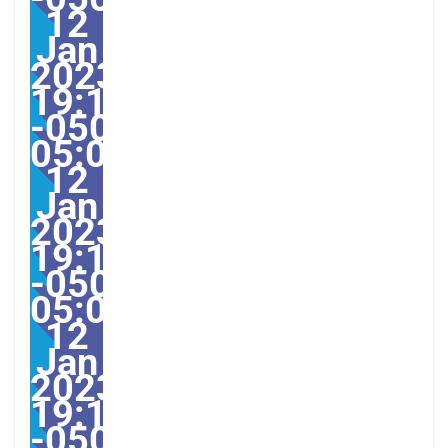
12
Jan
2023
19:18:09
-0500-
05:00America/Guayaqui
12
Jan
2023
19:18:09
-0500-
05:000931#/31Thu,
12
Jan
2023
19:18:09
-0500-