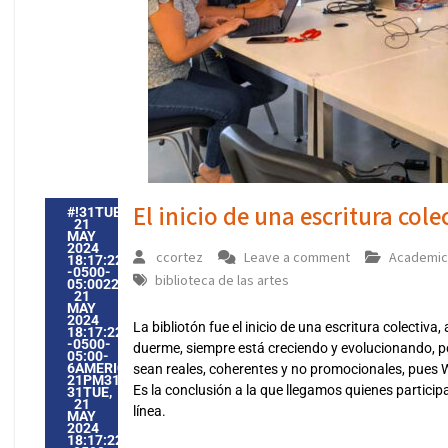
El inicio de una escritura cole
#!31TUE,
21
MAY
2024
ccortez
Leave a comment
Academic
18:17:22
-0500-
biblioteca de las artes
05:002231#31TUE,
21
MAY
2024
La bibliotón fue el inicio de una escritura colecti
18:17:22
-0500-
duerme, siempre está creciendo y evolucionando, po
05:00-
6AMERICA/GUAYAQUIL3131AMERICA/GUAYAQUIL202431
sean reales, coherentes y no promocionales, pues 
21PM31PM-
Es la conclusión a la que llegamos quienes particip
31TUE,
21
línea.
MAY
2024
18:17:22