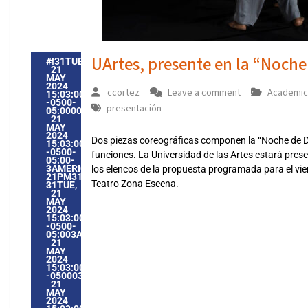
UArtes, presente en la “Noc
#!31TUE,
21
MAY
2024
ccortez
Leave a comment
Academic
15:03:00
-0500-
presentación
05:000031#31TUE,
21
MAY
2024
Dos piezas coreográficas componen la “Noche de 
15:03:00
-0500-
funciones. La Universidad de las Artes estará pres
05:00-
3AMERICA/GUAYAQUIL3131AMERICA/GUAYAQUIL202431
los elencos de la propuesta programada para el vie
21PM31PM-
Teatro Zona Escena.
31TUE,
21
MAY
2024
15:03:00
-0500-
05:003AMERICA/GUAYAQUIL3131AMERICA/GUAYAQUIL202
21
MAY
2024
15:03:00
-0500033035PMTUESDAY=1009#!31TUE,
21
MAY
2024