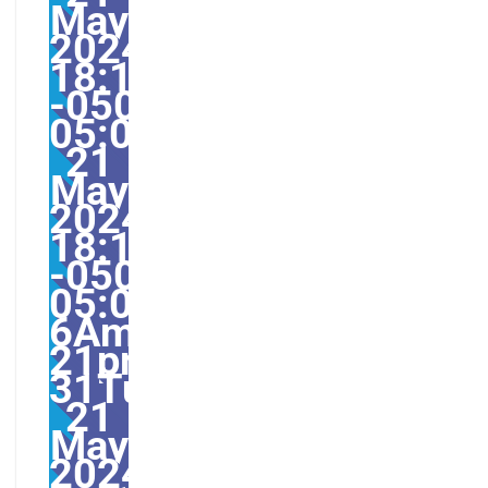
May
2024
18:17:22
-0500-
05:002231#31Tue,
21
May
2024
18:17:22
-0500-
05:00-
6America/Guayaquil31
21pm31pm-
31Tue,
21
May
2024