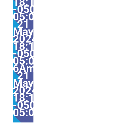
18:17:22
-0500-
05:002231#/31Tue,
21
May
2024
18:17:22
-0500-
05:00-
6America/Guayaquil31
21
May
2024
18:17:22
-0500-
05:00America/Guayaqu