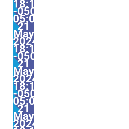
18:17:22
-0500-
05:006America/Guayaq
21
May
2024
18:17:22
-0500176175pmTuesda
21
May
2024
18:17:22
-0500-
05:00America/Guayaqu
21
May
2024