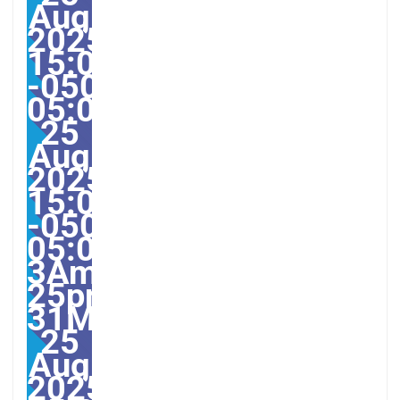
Aug
2025
15:05:00
-0500-
05:000031#31Mon,
25
Aug
2025
15:05:00
-0500-
05:00-
3America/Guayaquil313
25pm31pm-
31Mon,
25
Aug
2025