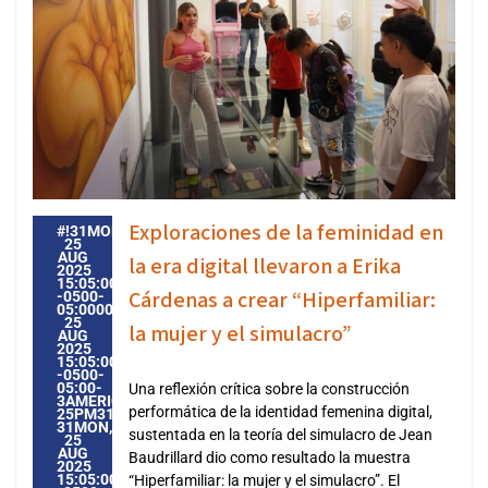
Exploraciones de la feminidad en
#!31MON,
25
AUG
la era digital llevaron a Erika
2025
15:05:00
Cárdenas a crear “Hiperfamiliar:
-0500-
05:000031#31MON,
25
la mujer y el simulacro”
AUG
2025
15:05:00
-0500-
05:00-
Una reflexión crítica sobre la construcción
3AMERICA/GUAYAQUIL3131AMERICA/GUAYAQUIL202531
performática de la identidad femenina digital,
25PM31PM-
31MON,
sustentada en la teoría del simulacro de Jean
25
AUG
Baudrillard dio como resultado la muestra
2025
15:05:00
“Hiperfamiliar: la mujer y el simulacro”. El