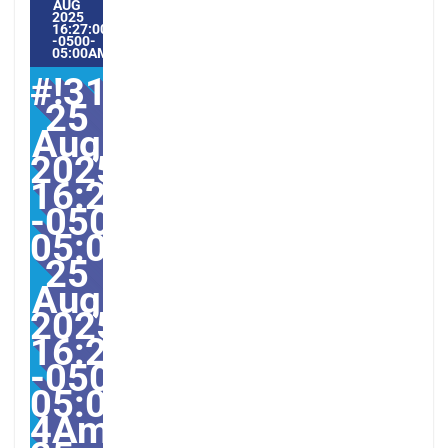
AUG
2025
16:27:00
-0500-
05:00AMERICA/GUAYAQUIL8#
#!31Mon,
25
Aug
2025
16:27:00
-0500-
05:000031#31Mon,
25
Aug
2025
16:27:00
-0500-
05:00-
4America/Guayaquil313