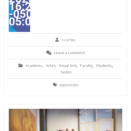
16:27:00
-0500-
05:00America/Guayaqui
ccortez
Leave a comment
Academic
Artes
Visual Arts
Faculty
Students
,
,
,
,
,
Sedes
exposición