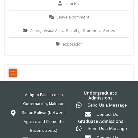
ccortez
Leave a comment
Artes
Visual Arts
Faculty
Students
Sedes
,
,
,
,
exposición
Undergraduate
Antiguo Palacio de la
Admissions
Gobernación, Malecón
Send Us a Message
Simón Bolívar (between
Contact Us
Graduate Admissions
Aguirre and Clemente
Send Us a Message
Ballén streets)
Contact Us