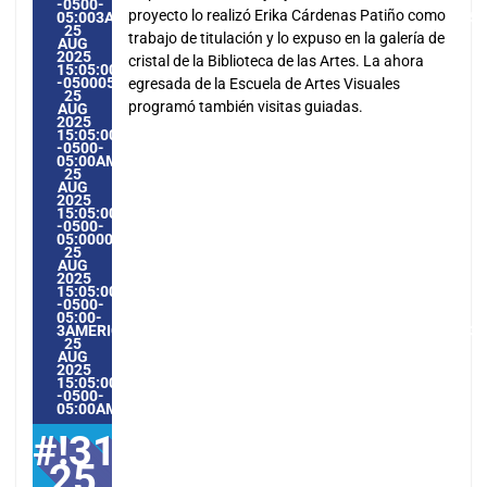
-0500-
proyecto lo realizó Erika Cárdenas Patiño como
05:003AMERICA/GUAYAQUIL3131AMERICA/GUAYAQUIL2025
25
trabajo de titulación y lo expuso en la galería de
AUG
2025
cristal de la Biblioteca de las Artes. La ahora
15:05:00
-0500053058PMMONDAY=1009#!31MON,
egresada de la Escuela de Artes Visuales
25
programó también visitas guiadas.
AUG
2025
15:05:00
-0500-
05:00AMERICA/GUAYAQUIL8#AUG#!31MON,
25
AUG
2025
15:05:00
-0500-
05:000031#/31MON,
25
AUG
2025
15:05:00
-0500-
05:00-
3AMERICA/GUAYAQUIL3131AMERICA/GUAYAQUIL202531#!3
25
AUG
2025
15:05:00
-0500-
05:00AMERICA/GUAYAQUIL8#
#!31Mon,
25