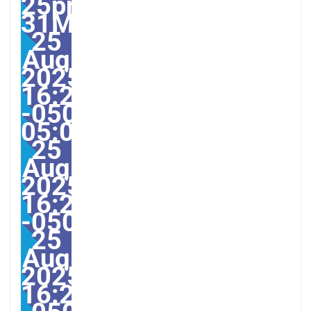
25pm31pm-
31Mon,
25
Aug
2025
16:27:00
-0500-
05:004America/Guayaq
25
Aug
2025
16:27:00
-0500274278pmMonday
25
Aug
2025
16:27:00