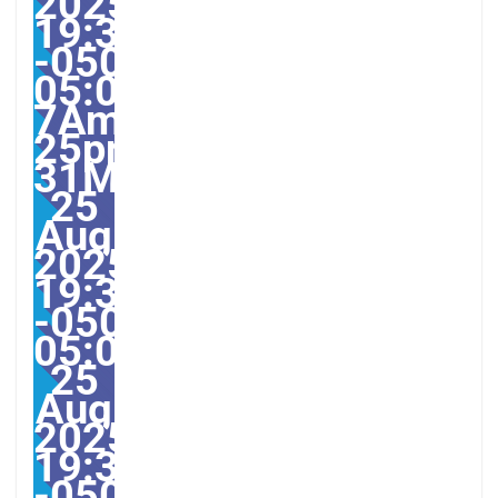
2025
19:38:00
-0500-
05:00-
7America/Guayaquil313
25pm31pm-
31Mon,
25
Aug
2025
19:38:00
-0500-
05:007America/Guayaq
25
Aug
2025
19:38:00
-0500387388pmMonday