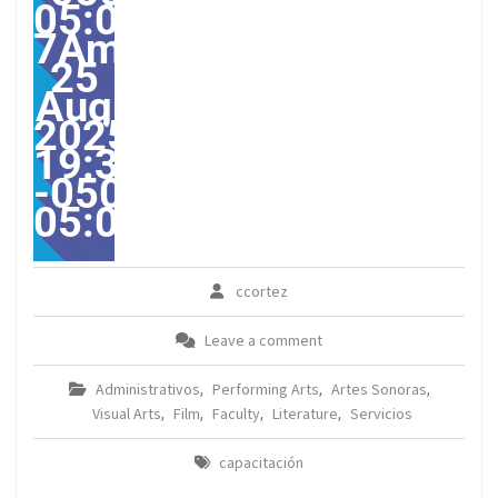
05:00-
7America/Guayaquil313
25
Aug
2025
19:38:00
-0500-
05:00America/Guayaqui
ccortez
Leave a comment
Administrativos
Performing Arts
Artes Sonoras
,
,
,
Visual Arts
Film
Faculty
Literature
Servicios
,
,
,
,
capacitación