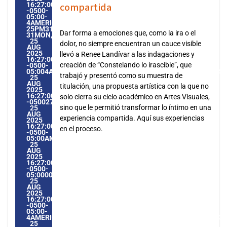
16:27:00
compartida
-0500-
05:00-
4AMERICA/GUAYAQUIL3131AMERICA/GUAYAQUIL202531
25PM31PM-
Dar forma a emociones que, como la ira o el
31MON,
25
dolor, no siempre encuentran un cauce visible
AUG
2025
llevó a Renee Landívar a las indagaciones y
16:27:00
creación de “Constelando lo irascible”, que
-0500-
05:004AMERICA/GUAYAQUIL3131AMERICA/GUAYAQUIL2025
trabajó y presentó como su muestra de
25
AUG
titulación, una propuesta artística con la que no
2025
16:27:00
solo cierra su ciclo académico en Artes Visuales,
-0500274278PMMONDAY=1009#!31MON,
sino que le permitió transformar lo íntimo en una
25
AUG
experiencia compartida. Aquí sus experiencias
2025
16:27:00
en el proceso.
-0500-
05:00AMERICA/GUAYAQUIL8#AUG#!31MON,
25
AUG
2025
16:27:00
-0500-
05:000031#/31MON,
25
AUG
2025
16:27:00
-0500-
05:00-
4AMERICA/GUAYAQUIL3131AMERICA/GUAYAQUIL202531#!3
25