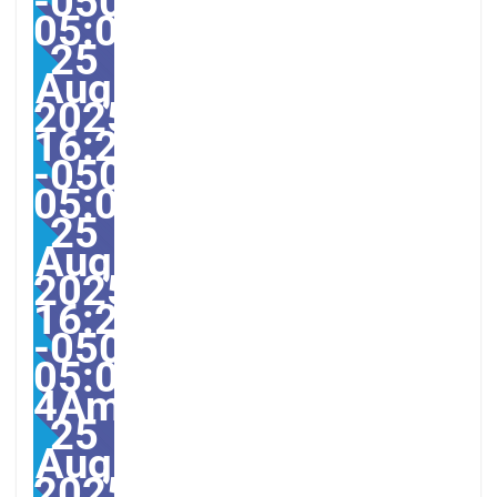
-0500-
05:00America/Guayaqui
25
Aug
2025
16:27:00
-0500-
05:000031#/31Mon,
25
Aug
2025
16:27:00
-0500-
05:00-
4America/Guayaquil313
25
Aug
2025