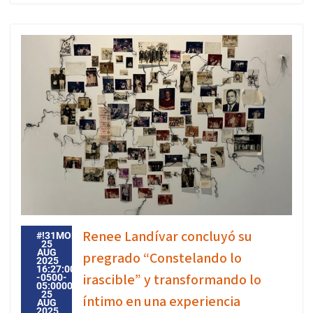
Renee Landívar concluyó su
#!31MON,
25
AUG
pregrado “Constelando lo
2025
16:27:00
irascible” y transformando lo
-0500-
05:000031#31MON,
25
íntimo en una experiencia
AUG
2025