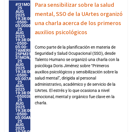
Para sensibilizar sobre la salud
#!31MON,
25
AUG
mental, SSO de la UArtes organizó
2025
19:38:00
una charla acerca de los primeros
-0500-
05:000031#31MON,
25
auxilios psicológicos
AUG
2025
19:38:00
-0500-
05:00-
Como parte de la planificación en materia de
7AMERICA/GUAYAQUIL3131AMERICA/GUAYAQUIL202531
Seguridad y Salud Ocupacional (SSO), desde
25PM31PM-
31MON,
Talento Humano se organizó una charla con la
25
AUG
psicóloga Doris Jiménez sobre “Primeros
2025
19:38:00
auxilios psicológicos y sensibilización sobre la
-0500-
salud mental”, dirigida al personal
05:007AMERICA/GUAYAQUIL3131AMERICA/GUAYAQUIL2025
25
administrativo, académico y de servicio de la
AUG
2025
UArtes. El estrés y lo que ocasiona a nivel
19:38:00
-0500387388PMMONDAY=1009#!31MON,
emocional, mental y orgánico fue clave en la
25
charla.
AUG
2025
19:38:00
-0500-
05:00AMERICA/GUAYAQUIL8#AUG#!31MON,
25
AUG
2025
19:38:00