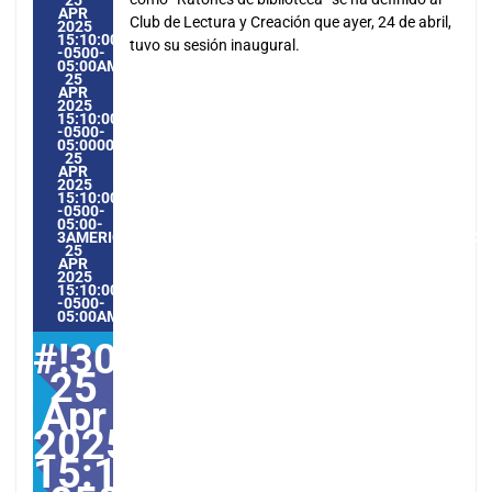
25
APR
Club de Lectura y Creación que ayer, 24 de abril,
2025
15:10:00
tuvo su sesión inaugural.
-0500-
05:00AMERICA/GUAYAQUIL4#APR#!30FRI,
25
APR
2025
15:10:00
-0500-
05:000030#/30FRI,
25
APR
2025
15:10:00
-0500-
05:00-
3AMERICA/GUAYAQUIL3030AMERICA/GUAYAQUIL202530#!30
25
APR
2025
15:10:00
-0500-
05:00AMERICA/GUAYAQUIL4#
#!30Fri,
25
Apr
2025
15:10:00