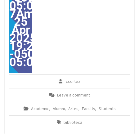
05:00-
7America/Guayaquil303
25
Apr
2025
19:23:00
-0500-
05:00America/Guayaqui
ccortez
Leave a comment
Academic
Alumni
Artes
Faculty
Students
,
,
,
,
biblioteca