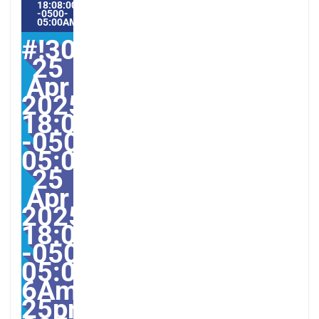
18:08:00
-0500-
05:00AMERICA/GUAYAQUIL4#
#!30Fri,
25
Apr
2025
18:08:00
-0500-
05:000030#30Fri,
25
Apr
2025
18:08:00
-0500-
05:00-
6America/Guayaquil303
25pm30pm-