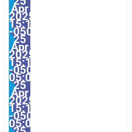
25
Apr
2025
15:10:00
-0500103104pmFriday=1
25
Apr
2025
15:10:00
-0500-
05:00America/Guayaquil
25
Apr
2025
15:10:00
-0500-
05:000030#/30Fri,
25