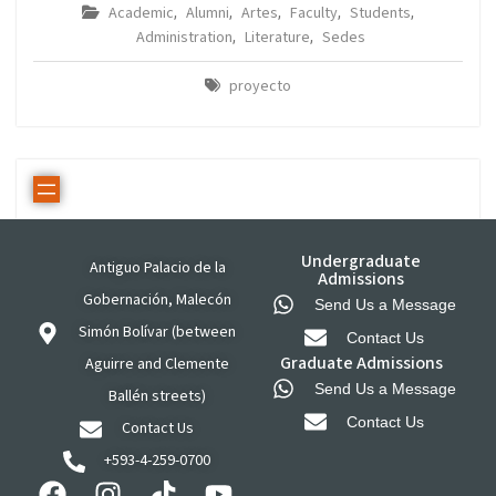
Academic
Alumni
Artes
Faculty
Students
,
,
,
,
,
Administration
Literature
Sedes
,
,
proyecto
Undergraduate
Antiguo Palacio de la
Admissions
Gobernación, Malecón
Send Us a Message
Simón Bolívar (between
Contact Us
Graduate Admissions
Aguirre and Clemente
Send Us a Message
Ballén streets)
Contact Us
Contact Us
+593-4-259-0700