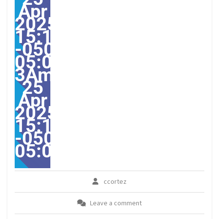
Apr
2025
15:10:00
-0500-
05:00-
3America/Guayaquil303
25
Apr
2025
15:10:00
-0500-
05:00America/Guayaqui
ccortez
Leave a comment