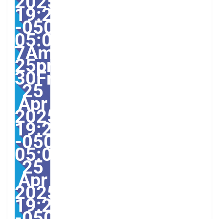
2025
19:23:00
-0500-
05:00-
7America/Guayaquil303
25pm30pm-
30Fri,
25
Apr
2025
19:23:00
-0500-
05:007America/Guayaqu
25
Apr
2025
19:23:00
-0500237234pmFriday=1