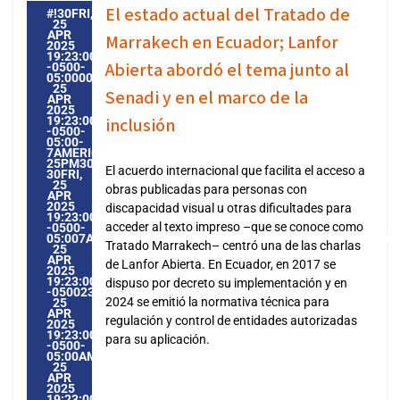
El estado actual del Tratado de
#!30FRI,
25
APR
Marrakech en Ecuador; Lanfor
2025
19:23:00
Abierta abordó el tema junto al
-0500-
05:000030#30FRI,
25
Senadi y en el marco de la
APR
2025
19:23:00
inclusión
-0500-
05:00-
7AMERICA/GUAYAQUIL3030AMERICA/GUAYAQUIL202530
25PM30PM-
El acuerdo internacional que facilita el acceso a
30FRI,
25
obras publicadas para personas con
APR
2025
discapacidad visual u otras dificultades para
19:23:00
acceder al texto impreso –que se conoce como
-0500-
05:007AMERICA/GUAYAQUIL3030AMERICA/GUAYAQUIL20253
Tratado Marrakech– centró una de las charlas
25
APR
de Lanfor Abierta. En Ecuador, en 2017 se
2025
19:23:00
dispuso por decreto su implementación y en
-0500237234PMFRIDAY=1009#!30FRI,
2024 se emitió la normativa técnica para
25
APR
regulación y control de entidades autorizadas
2025
19:23:00
para su aplicación.
-0500-
05:00AMERICA/GUAYAQUIL4#APR#!30FRI,
25
APR
2025
19:23:00