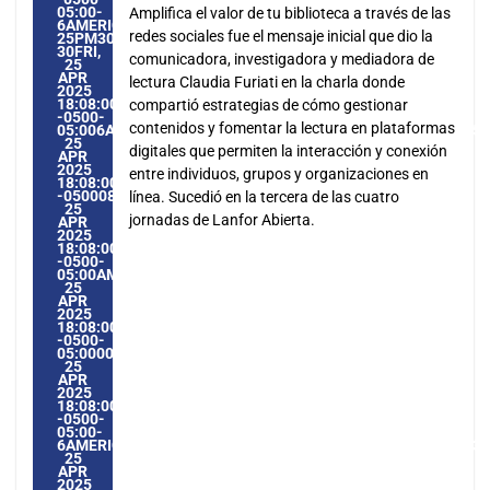
05:00-
Amplifica el valor de tu biblioteca a través de las
6AMERICA/GUAYAQUIL3030AMERICA/GUAYAQUIL202530
redes sociales fue el mensaje inicial que dio la
25PM30PM-
30FRI,
comunicadora, investigadora y mediadora de
25
APR
lectura Claudia Furiati en la charla donde
2025
18:08:00
compartió estrategias de cómo gestionar
-0500-
contenidos y fomentar la lectura en plataformas
05:006AMERICA/GUAYAQUIL3030AMERICA/GUAYAQUIL20253
25
digitales que permiten la interacción y conexión
APR
2025
entre individuos, grupos y organizaciones en
18:08:00
-0500086084PMFRIDAY=1009#!30FRI,
línea. Sucedió en la tercera de las cuatro
25
jornadas de Lanfor Abierta.
APR
2025
18:08:00
-0500-
05:00AMERICA/GUAYAQUIL4#APR#!30FRI,
25
APR
2025
18:08:00
-0500-
05:000030#/30FRI,
25
APR
2025
18:08:00
-0500-
05:00-
6AMERICA/GUAYAQUIL3030AMERICA/GUAYAQUIL202530#!30
25
APR
2025