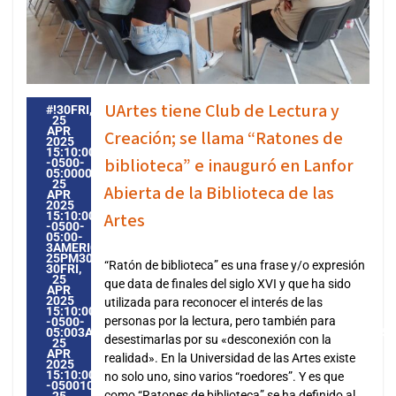
UArtes tiene Club de Lectura y
#!30FRI,
25
APR
Creación; se llama “Ratones de
2025
15:10:00
biblioteca” e inauguró en Lanfor
-0500-
05:000030#30FRI,
25
Abierta de la Biblioteca de las
APR
2025
15:10:00
Artes
-0500-
05:00-
3AMERICA/GUAYAQUIL3030AMERICA/GUAYAQUIL202530
25PM30PM-
“Ratón de biblioteca” es una frase y/o expresión
30FRI,
25
que data de finales del siglo XVI y que ha sido
APR
2025
utilizada para reconocer el interés de las
15:10:00
personas por la lectura, pero también para
-0500-
05:003AMERICA/GUAYAQUIL3030AMERICA/GUAYAQUIL20253
desestimarlas por su «desconexión con la
25
APR
realidad». En la Universidad de las Artes existe
2025
15:10:00
no solo uno, sino varios “roedores”. Y es que
-0500103104PMFRIDAY=1009#!30FRI,
como “Ratones de biblioteca” se ha definido al