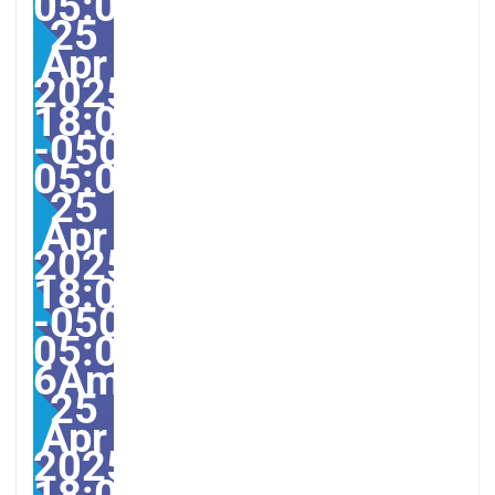
05:00America/Guayaquil
25
Apr
2025
18:08:00
-0500-
05:000030#/30Fri,
25
Apr
2025
18:08:00
-0500-
05:00-
6America/Guayaquil303
25
Apr
2025