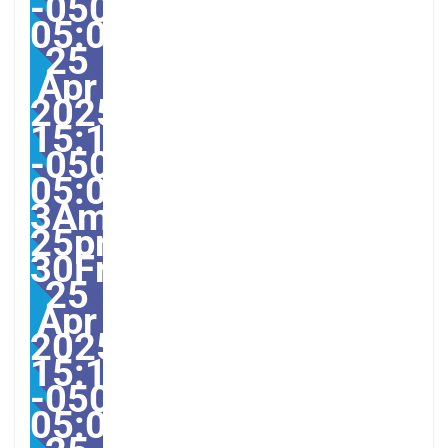
-0500-
05:000030#30Fri,
25
Apr
2025
15:10:00
-0500-
05:00-
3America/Guayaquil303
25pm30pm-
30Fri,
25
Apr
2025
15:10:00
-0500-
05:003America/Guayaqu