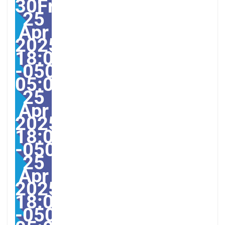
30Fri,
25
Apr
2025
18:08:00
-0500-
05:006America/Guayaqu
25
Apr
2025
18:08:00
-0500086084pmFriday=1
25
Apr
2025
18:08:00
-0500-