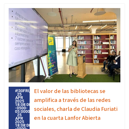
El valor de las bibliotecas se
#!30FRI,
25
APR
amplifica a través de las redes
2025
18:08:00
sociales, charla de Claudia Furiati
-0500-
05:000030#30FRI,
25
en la cuarta Lanfor Abierta
APR
2025
18:08:00
-0500-