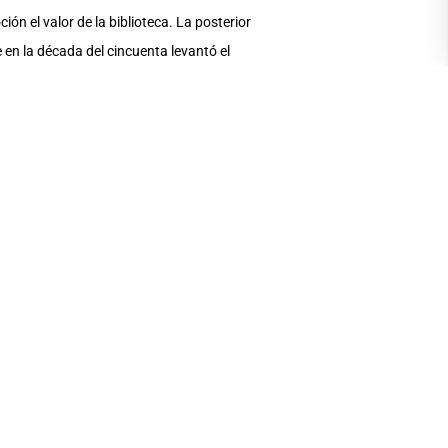
ón el valor de la biblioteca. La posterior
 en la década del cincuenta levantó el
rez Torres, quien agradeció a la comunidad
iones artísticas, culturales y éticas de
Bonilla, quien mencionó que una universidad,
ra generar posibilidades de crecimiento
o Noriega citó a Federico García Lorca,
mbre”, al respecto el rector de la UArtes
mos como la justicia y, tal vez, la verdad”
Por ello y por ser diverso, Guayaquil es
ue cuestiona ambas partes: la educación y