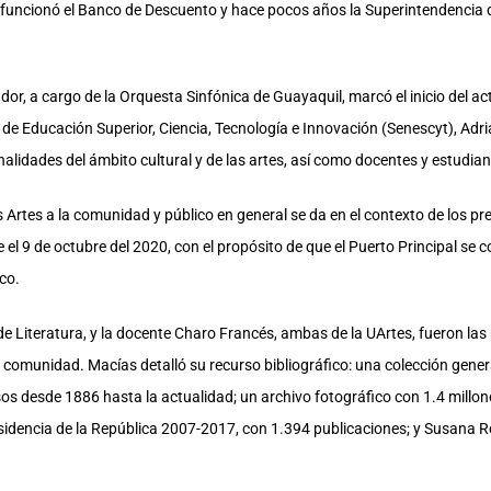
te funcionó el Banco de Descuento y hace pocos años la Superintendencia d
r, a cargo de la Orquesta Sinfónica de Guayaquil, marcó el inicio del acto
 de Educación Superior, Ciencia, Tecnología e Innovación (Senescyt), Adriá
lidades del ámbito cultural y de las artes, así como docentes y estudian
as Artes a la comunidad y público en general se da en el contexto de los pr
l 9 de octubre del 2020, con el propósito de que el Puerto Principal se co
co.
de Literatura, y la docente Charo Francés, ambas de la UArtes, fueron las
a comunidad. Macías detalló su recurso bibliográfico: una colección general
sos desde 1886 hasta la actualidad; un archivo fotográfico con 1.4 millon
esidencia de la República 2007-2017, con 1.394 publicaciones; y Susana R