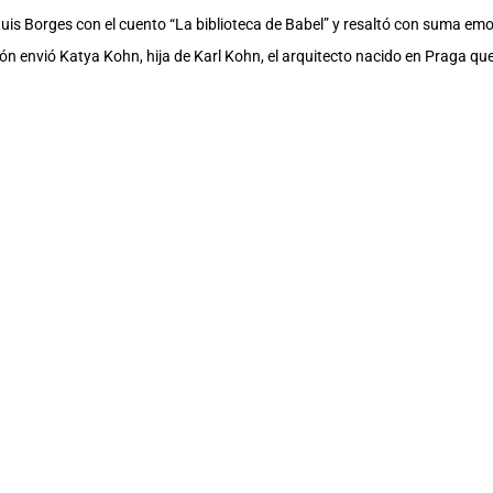
is Borges con el cuento “La biblioteca de Babel” y resaltó con suma emoci
ón envió Katya Kohn, hija de Karl Kohn, el arquitecto nacido en Praga que
o, también generó emociones y marcó la intervención del ministro Raúl Pé
cuyo gobierno tiene como principal objetivo suscitar y fortalecer las expres
istro. Sus palabras dieron paso a las del secretario del Senescyt, Adrián 
n una biblioteca. UArtes, añadió, fue construida, diseñada y producida pa
ento; un espacio de convocatoria a Guayaquil y al arte.
 quienes estuvieron inmersos en la ejecución del proyecto, el doctor Ramir
uguración de la biblioteca de su pueblo dijo que “no solo de pan vive el ho
an y tal vez más. El libro para Lorca era cuenta de algo que ahora entende
esaltó que la Biblioteca de las Artes es la primera del Guayas y del país. 
e la educación en las artes es una experiencia inédita en la medida en q