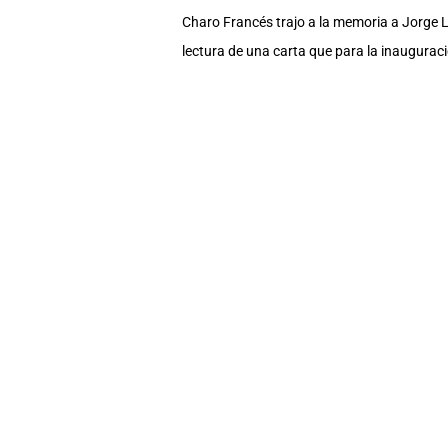
Charo Francés trajo a la memoria a Jorge Lu
lectura de una carta que para la inauguraci
edificio patrimonial del Banco de Descuent
de la UArtes y al presidente Lenin Moreno, “
nuestro pueblo”.
“La Biblioteca es de ustedes”, anotó el min
una ciudad y las artes no pueden existir si
humano, articulado y vinculado al conocimi
Tras agradecer la asistencia y la labor por
quien, en septiembre de 1931, durante la ina
acotó: “El libro es tan importante como el p
Visiblemente emocionado, el doctor Noriega r
ahora el centro del mundo, dijo y agregó qu