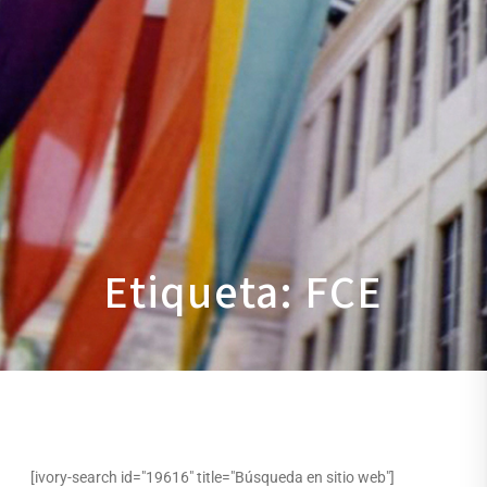
Etiqueta: FCE
[ivory-search id="19616" title="Búsqueda en sitio web"]