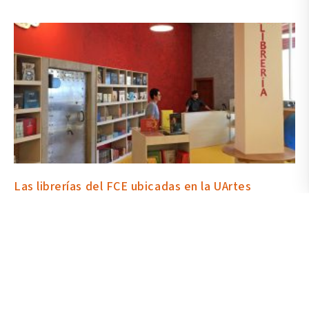
Las librerías del FCE ubicadas en la UArtes
mantienen la venta de libros a domicilio
23 septiembre 2020
“La emergencia sanitaria nos ha permitido repensar el servicio que
estábamos ofreciendo como librería y centro cultural; vimos la
necesidad de renovarnos e implementar una tienda en línea para
que el público pueda comprar nuestros libros de manera más ágil
y segura”