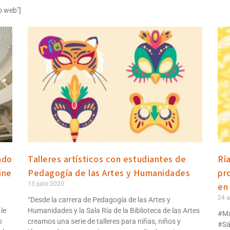
o web"]
ndo
Talleres artísticos con estudiantes de
Rí
ine
Pedagogía de las Artes y Humanidades
pr
13 julio 2020
en
24 a
“Desde la carrera de Pedagogía de las Artes y
le
Humanidades y la Sala Ría de la Biblioteca de las Artes
#Ma
o
creamos una serie de talleres para niñas, niños y
#Sá