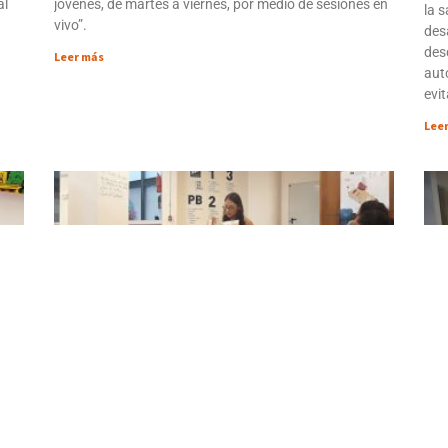
al
jóvenes, de martes a viernes, por medio de sesiones en
la s
vivo”.
des
des
Leer más
aut
evi
Lee
s
Con “El futuro es femenino” la sala Ría
Ría