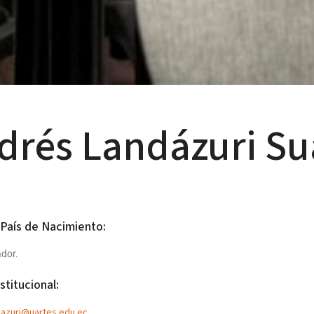
drés Landázuri Su
 País de Nacimiento:
ador.
stitucional:
dazuri@uartes.edu.ec