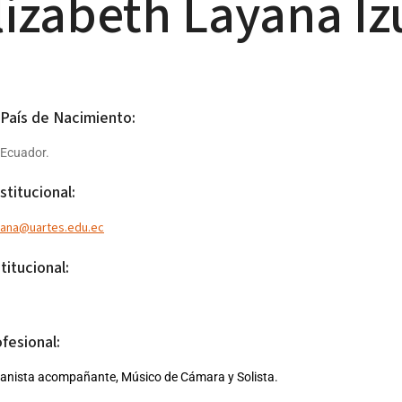
izabeth Layana Iz
 País de Nacimiento:
 Ecuador.
stitucional:
ayana@uartes.edu.ec
titucional:
ofesional:
ianista acompañante, Músico de Cámara y Solista.