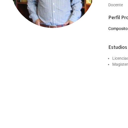
Docente
Perfil Pr
Compositor,
Estudios 
Licencia
Magister
Participa
Ganador 
Universi
Mención 
BANDAS Y
Proyecto 
en march
BIG BA