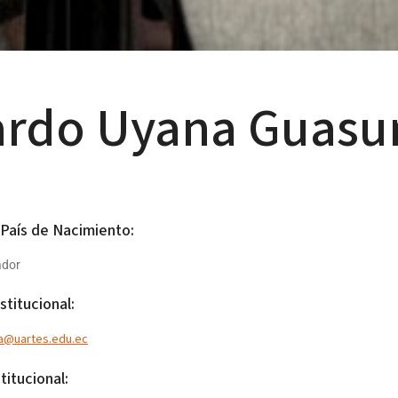
zardo Uyana Guas
 País de Nacimiento:
ador
stitucional:
a@uartes.edu.ec
titucional: