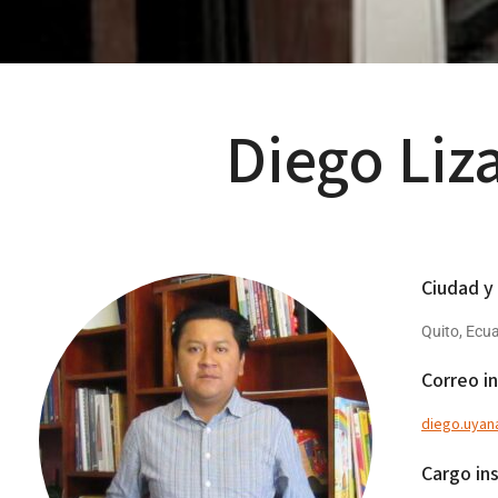
Diego Li
Ciudad y
Quito, Ecu
Correo in
diego.uyan
Cargo ins