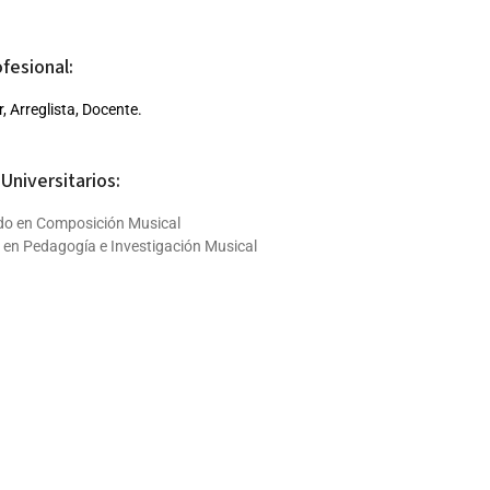
ofesional:
 Arreglista, Docente.
Universitarios:
do en Composición Musical
 en Pedagogía e Investigación Musical
ciones:
del primer premio en el concurso de composición de música sinfónica “F
dad Técnica Particular de Loja.
de Honor en el 1er Concurso de Composición de Obras Corales ADYCOE
 BANDEROS DE CUENCA: Estudio sobre la banda de pueblo en la parro
ganador en el concurso público: Línea de apoyo a proyectos de fortalecimie
a (5to llamado) – 2020
ND AUSTRAL