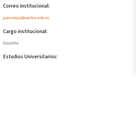
Correo institucional:
juan.mejia@uartes.edu.ec
Cargo institucional:
Docente
Estudios Universitarios:
Licenciado del Arte, Profesor Mencion Direccion de Orquesta
Sinfonica y de Opera
Master of Musical Pedagogy and Training
Participaciones:
VII Conferencia de Investigaciones sobre Arte y Cultura.