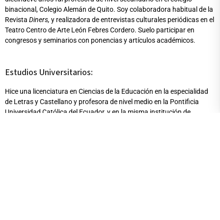
binacional, Colegio Alemán de Quito. Soy colaboradora habitual de la
Revista
Diners,
y realizadora de entrevistas culturales periódicas en el
Teatro Centro de Arte León Febres Cordero. Suelo participar en
congresos y seminarios con ponencias y artículos académicos.
Estudios Universitarios:
Hice una licenciatura en Ciencias de la Educación en la especialidad
de Letras y Castellano y profesora de nivel medio en la Pontificia
Universidad Católica del Ecuador, y en la misma institución de
educación superior obtuve mi título de magister en Literatura.
Publicaciones destacadas / Obras / Exposiciones:
He publicado dos artículos indexados en sendos números de la
Revista
Kipus
(2000, 2001) un artículo indexado en la Revista 100 de
la PUCE (2015), y en una de las entregas de la Revista
Anales
de la
Universidad Central del Ecuador (2017). Además, he escrito una
reseña para la revista
Pie de Página
(2019) y un artículo para la