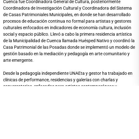
Cuenca fue Coordinadora General de Cultura, posteriormente
Coordinadora de Investigación Cultural y Coordinadora del Sistema
de Casas Patrimoniales Municipales, en donde se han desarrollado
procesos de educación continua no formal para artistas y gestores
culturales enfocados en indicadores de economía cultura, inclusión
social y espacio público. Llevó a cabo la primera residencia artística
de la Municipalidad de Cuenca llamada Huésped Nativo y coordinó la
Casa Patrimonial de las Posadas donde se implementó un modelo de
gestión basado en la mediación y pedagogía en arte comunitario y
arte emergente.
Desde la pedagogía independiente UNAEta y gestor ha trabajado en
clínicas de performance, residencias y galerías con charlas y
conversatorios, enfocadas para artistas contemporáneos y
artesanos. Desde el 2016 lleva un proceso de educación en artes
para el CRS Turi, trabajando con grupos mixtos de máxima
seguridad.
Dentro de la gestión cultural es curadora y propietaria desde el 2008
de Cu. Gallery (galería de artes aplicadas y diseño de autor), donde
ha representado a la actualidad a más de 350 marcas y con esta
Micro empresa fue seleccionada por el Ministerio de Cultura para