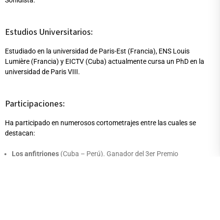
Sonidista.
Estudios Universitarios:
Estudiado en la universidad de Paris-Est (Francia), ENS Louis
Lumière (Francia) y EICTV (Cuba) actualmente cursa un PhD en la
universidad de Paris VIII.
Participaciones:
Ha participado en numerosos cortometrajes entre las cuales se
destacan:
Los anfitriones
(Cuba – Perú). Ganador del 3er Premio
Cinéfondation (Cannes – 2012,), Primer premio Coral de
Cortometraje (Festival de la Habana 2012) y Mejor Cortometraje
de Ficción (16 Festival de Lima)
Filme para poeta cego
(Cuba – Brasil). Ganador de Mejor diseño
de sonido (Festival CLOSE 2013) y Mención especial del jurado
(Rotterdam Film Festival 2013)