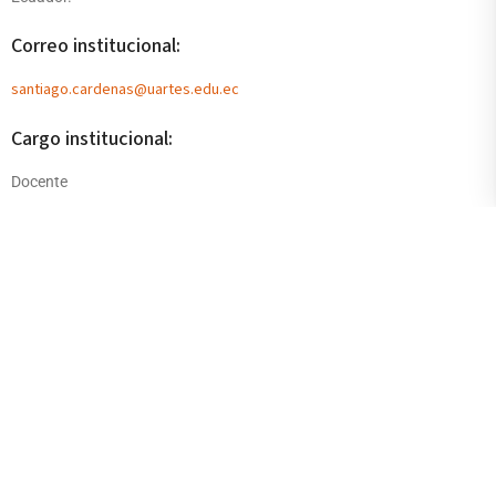
Correo institucional:
santiago.cardenas@uartes.edu.ec
Cargo institucional:
Docente
Estudios Universitarios:
Bachelor of Music in Professional Music
Master of Music