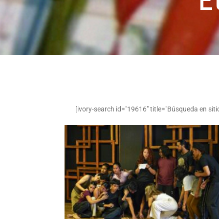
E
[ivory-search id="19616" title="Búsqueda en siti