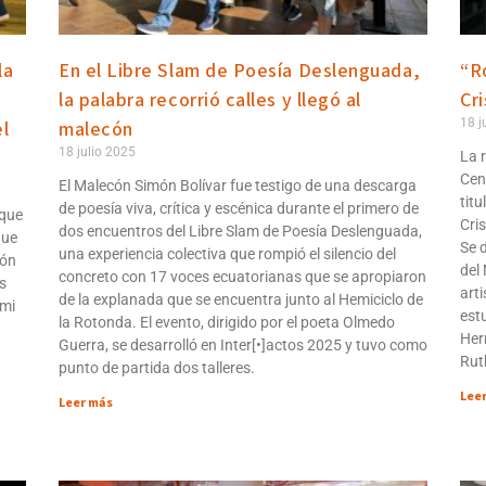
la
En el Libre Slam de Poesía Deslenguada,
“Ro
la palabra recorrió calles y llegó al
Cr
18 j
el
malecón
18 julio 2025
La 
Cen
El Malecón Simón Bolívar fue testigo de una descarga
titu
de poesía viva, crítica y escénica durante el primero de
 que
Cri
dos encuentros del Libre Slam de Poesía Deslenguada,
que
Se d
una experiencia colectiva que rompió el silencio del
ión
del
concreto con 17 voces ecuatorianas que se apropiaron
s
art
de la explanada que se encuentra junto al Hemiciclo de
 mi
est
la Rotonda. El evento, dirigido por el poeta Olmedo
Her
Guerra, se desarrolló en Inter[•]actos 2025 y tuvo como
Rut
punto de partida dos talleres.
Lee
Leer más