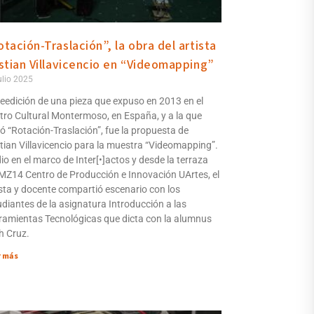
tación-Traslación”, la obra del artista
istian Villavicencio en “Videomapping”
ulio 2025
reedición de una pieza que expuso en 2013 en el
tro Cultural Montermoso, en España, y a la que
ló “Rotación-Traslación”, fue la propuesta de
stian Villavicencio para la muestra “Videomapping”.
io en el marco de Inter[•]actos y desde la terraza
 MZ14 Centro de Producción e Innovación UArtes, el
ista y docente compartió escenario con los
udiantes de la asignatura Introducción a las
ramientas Tecnológicas que dicta con la alumnus
h Cruz.
r más