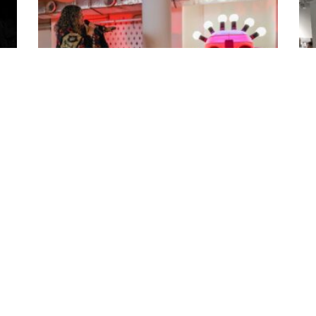
en
Encuentro interactivo con el Aya Huma
Ex
de la Sala Ría en el espacio de mediación
la
artística para infancias de Inter[•]actos
UA
18 julio 2025
Vi
18 j
En una mañana cargada de color, música y saberes
ancestrales, la Sala Ría de la Biblioteca de las Artes se
Del
 que
convirtió en un escenario de aprendizaje intercultural.
com
Alumnos de de la Escuela Fiscal Mixta Guido Garay
una
aron
Vargas Machuca participaron, bajo la guía de la