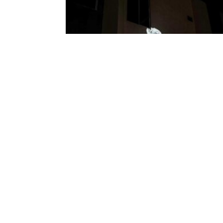
Arte, ciencia y tecnología fusionados 
los dos días de la exposición
“Videomapping”
18 julio 2025
De la asignatura Introducción a las Herramientas
Tecnológicas, que dictan los artistas, docentes e
investigadores Cristian Villavicencio y Ruth Cruz, y
cuenta con el apoyo de la técnico-docente Andrea
Moreira, en la V edición de Inter[•]actos se present