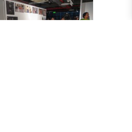
posición “Habitares en tránsito” con
s fotografías del concurso Comunidad
rtes que realizó la Escuela de Artes
suales
ulio 2025
 concurso de fotografía que estuvo dirigido a la
unidad UArtes se inauguró este jueves 17 de julio
 exposición con las propuestas de quienes