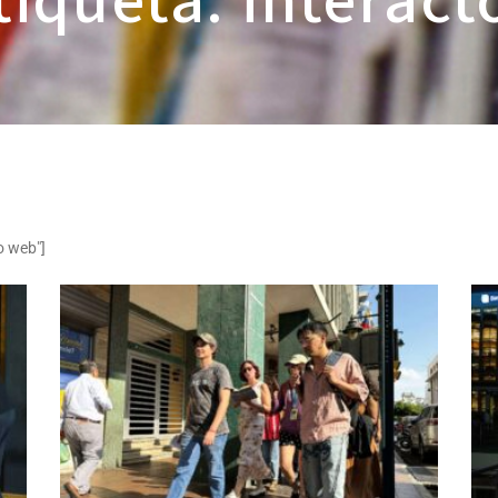
tiqueta: interact
o web"]