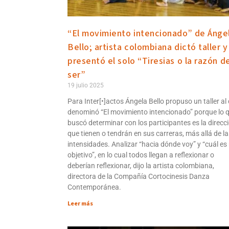
“El movimiento intencionado” de Ánge
Bello; artista colombiana dictó taller y
presentó el solo “Tiresias o la razón d
ser”
19 julio 2025
Para Inter[•]actos Ángela Bello propuso un taller al
denominó “El movimiento intencionado” porque lo 
buscó determinar con los participantes es la direcc
que tienen o tendrán en sus carreras, más allá de la
intensidades. Analizar “hacia dónde voy” y “cuál es
objetivo”, en lo cual todos llegan a reflexionar o
deberían reflexionar, dijo la artista colombiana,
directora de la Compañía Cortocinesis Danza
Contemporánea.
Leer más