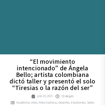
“El movimiento
intencionado” de Ángela
Bello; artista colombiana
dictó taller y presentó el solo
“Tiresias o la razón del ser”
julio 19, 2025
12:44 pm
Académico
Artes
Artes Escénicas
Docentes
Estudiantes
Sedes
,
,
,
,
,