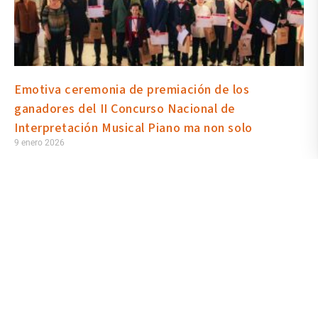
Emotiva ceremonia de premiación de los
ganadores del II Concurso Nacional de
Interpretación Musical Piano ma non solo
9 enero 2026
Catorce finalistas, procedentes de Quito, Cuenca y Guayaquil, se
presentaron en la segunda y definitiva ronda en la que se dieron a
conocer a los ganadores del II Concurso Nacional de
Interpretación Musical Piano ma non solo 2026, que la Escuela de
Artes Sonoras de la Universidad de las Artes realizó durante el
2025, abriendo tres categorías y dos formatos de competencia:
Académico Solista y Música de Cámara.
Leer más