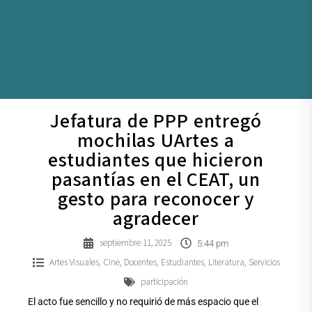
Jefatura de PPP entregó
mochilas UArtes a
estudiantes que hicieron
pasantías en el CEAT, un
gesto para reconocer y
agradecer
septiembre 11, 2025
5:44 pm
Artes Visuales
Cine
Docentes
Estudiantes
Literatura
Servicios
,
,
,
,
,
participación
El acto fue sencillo y no requirió de más espacio que el