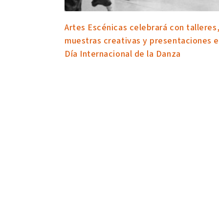
Artes Escénicas celebrará con talleres
muestras creativas y presentaciones e
Día Internacional de la Danza
25 abril 2023
Talleres de danza folklórica andina, danza
contemporánea, house dance, flying low y breaking,
como flashmob, cine foro, muestras creativas de
estudiantes y del repertorio de la Compañía EnAvan
con la cual la UArtes firmará un convenio, son algu
de las actividades que la carrera de Danza de la
Escuela de Artes Escénicas ha programado para es
28 y 29 de abril por el Día Internacional de la Danza
Leer más