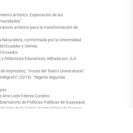
iento artístico: Exploración de las
comunidades”.
ratorio artístico para la transformación de
a Naturaleza, conformada por la Universidad
del Ecuador y UArtes.
el Ecuador.
 y Didácticas Educativas, editada por JLA
de impresión), “Voces del Teatro Universitario”
elégrafo” (2019). “Nigeria Segunda
yas.
e Arte León Febres-Cordero.
servatorio de Políticas Públicas de Guayaquil,
es Cine de la Culata, Festival Cine de Cuenca,
Ecuador.