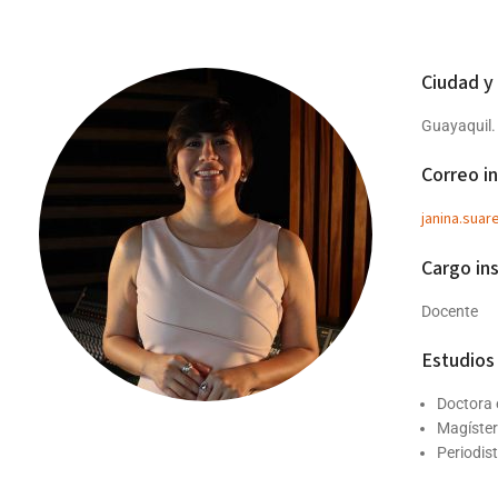
Ciudad y
Guayaquil.
Correo in
janina.sua
Cargo ins
Docente
Estudios 
Doctora 
Magíster
Periodis