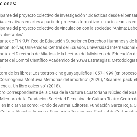
ciones:
ipante del proyecto colectivo de investigación “Didácticas desde el pensam
as creativas en artes a partir de procesos formativos en artes con las 
cipante del proyecto colectivo de vinculación con la sociedad “Ánima: Labo
 vulnerables”.
rante de TINKUY: Red de Educación Superior en Derechos Humanos y de l
imón Bolívar, Universidad Central del Ecuador, Universidad Internacional 
ante del Directorio de Aliados de la Lectura del Ministerio de Educación d
rante del Comité Científico Académico de YUYAI Estrategias, Metodologías
s.
tora de los libros: Los teatros-cine guayaquileños 1857-1999 (en proceso 
“Cosmogonía Montuvia Memorias del amorfino” (2020), “Scanner_pack_elt
ncia. Un libro colectivo” (2018).
ro Correspondiente de la Casa de la Cultura Ecuatoriana Núcleo del Gua
 Miembro de la Fundación Sociedad Femenina de Cultura Teatro Centro d
 en iniciativas como: Fondo de Animal Editores, Fundación Garza Roja, Ob
o Cultural Nuestra América, Fundación Terranueva, Festival de Cortometraj
 Otra Orilla, Festival Calle Córdova, Colectivo Central Dogma y PhotoFest 
iones destacadas / Obras / Exposiciones: