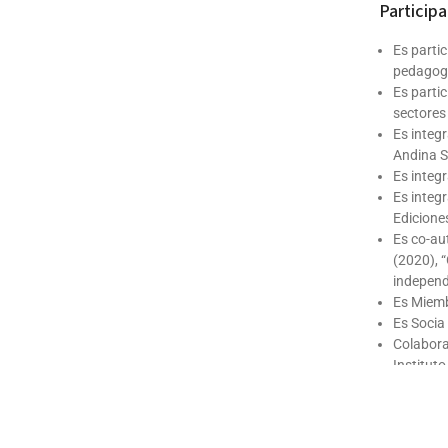
Participa
Es partic
pedagogí
Es parti
sectores
Es integ
Andina S
Es integr
Es integ
Edicione
Es co-au
(2020), 
independe
Es Miemb
Es Socia
Colabora
Institut
Festival
Publicac