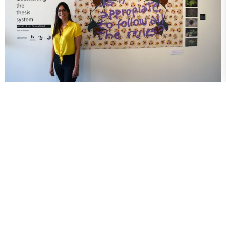
Cuestionando el objeto tesis
Descripción de la Obra
La exposición «Cuestionando el objeto tesis» en Satellite Gallery
(Huntsville, Texas – Estados Unidos) es un conjunto de obras que
muestran recuerdos y pensamientos personales acerca de mi
proceso de titulación en el ITAE. Utilicé herramientas y materiales
cotidianos como mis apuntes, telas, impresiones de trabajos escritos
para procesos académicos e institucionales, ilustraciones (basadas
en fotografías que capturé en Huntsville), una publicación que
compartí en el 2017 en Instagram, y diseños de letras — que
normalmente uso en la misma red social — para citas y formular las