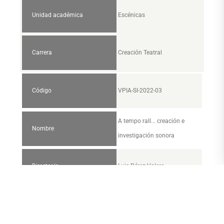
Unidad académica
Escénicas
Carrera
Creación Teatral
Código
VPIA-SI-2022-03
A tempo rall... creación e
Nombre
investigación sonora
Director/a
Luis Pérez Valero
Unidad académica
Sonoras