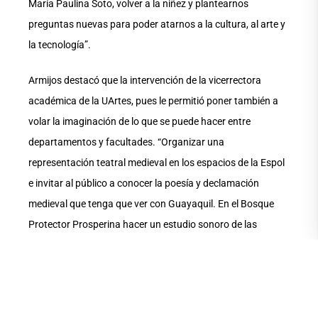
María Paulina Soto, volver a la niñez y plantearnos
preguntas nuevas para poder atarnos a la cultura, al arte y
la tecnología”.
Armijos destacó que la intervención de la vicerrectora
académica de la UArtes, pues le permitió poner también a
volar la imaginación de lo que se puede hacer entre
departamentos y facultades. “Organizar una
representación teatral medieval en los espacios de la Espol
e invitar al público a conocer la poesía y declamación
medieval que tenga que ver con Guayaquil. En el Bosque
Protector Prosperina hacer un estudio sonoro de las
especies que lo habitan. Podemos utilizar la tecnología y la
capacidad de los estudiantes UArtes y Espol; hacer
microtalleres continuos…”.