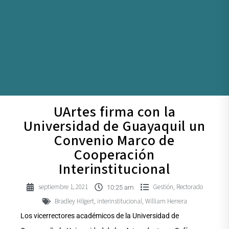
UArtes firma con la
Universidad de Guayaquil un
Convenio Marco de
Cooperación
Interinstitucional
septiembre 1, 2021
Gestión
Rectorado
,
10:25 am
Bradley Hilgert
interinstitucional
William Herrera
,
,
Los vicerrectores académicos de la Universidad de