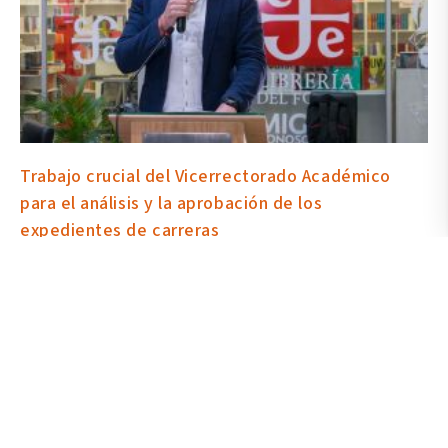
Trabajo crucial del Vicerrectorado Académico
para el análisis y la aprobación de los
expedientes de carreras
10 junio 2021
Con el doctor William Herrera, rector de la Universidad de las Artes
y presidente del Órgano Colegiado Superior, como moderador, en
la novena sesión del OCS le correspondió al vicerrector
Académico, Dr. Bradley Hilgert, abrir el análisis y la discusión de
los proyectos de carrera de Artes Musicales y Sonoras, Artes
Visuales y Producción Musical y Sonora. Esto en concordancia
con los parámetros establecidos por el Consejo de Educación
Superior (CES).