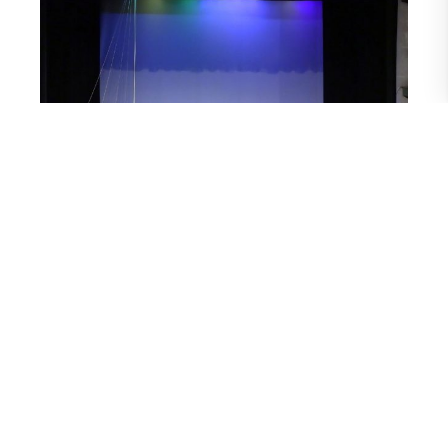
El sustento y la parte escrita de lo que hizo en México lo
trabaja para su tesis, cuya sustentación se dará en unas
dos semanas. Una vez que termine la carrera, Asencio
planea remontar en Guayaquil la obra que presentó fuera y
seguir con los proyectos de investigación, una línea que
disfruta. Ser coreógrafa es enriquecedor, pero también ser
intérprete y bailar en creaciones colectivas, así es que no
descarta volcarse a ello. “Una de mis primeras maestras de