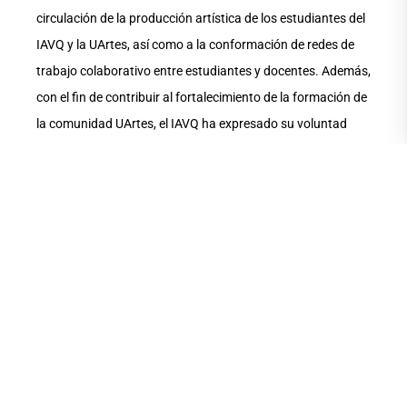
circulación de la producción artística de los estudiantes del
IAVQ y la UArtes, así como a la conformación de redes de
trabajo colaborativo entre estudiantes y docentes. Además,
con el fin de contribuir al fortalecimiento de la formación de
la comunidad UArtes, el IAVQ ha expresado su voluntad
para disponer de programas formativos orientados a
impulsar los proyectos artísticos de los estudiantes y
graduados de la UArtes.
Cabe anotar que, con el propósito de fortalecer el
ecosistema artístico y académico del país, el rector del IAVQ
visitó el pasado 5 de agosto la UArtes y mantuvo una
reunión previa a la firma del presente convenio,
manifestándose en el diálogo el mutuo interés por fomentar
la excelencia académica, la movilidad estudiantil y la
producción artística colaborativa.