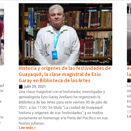
Historia y orígenes de las festividades de
A
Guayaquil, la clase magistral de Ezio
l
Garay en Biblioteca de las Artes
dad
Lo
julio 29, 2021
ión
Ad
Una clase magistral con el historiador, investigador y
ed
genealogista Ezio Garay Arellano ha organizado la
a
En
Biblioteca de las Artes para este viernes 30 de julio de
te
2021, a las 11:00. Se titula “La ciudad de Guayaquil:
17
historia y orígenes de sus festividades” y se realiza
Le
omo
justamente en homenaje a la Perla del Pacífico en sus
o
fiestas julianas.
Lee más »