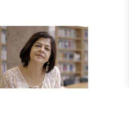
ocente UArtes Cecilia Velasco en “A
uelo de página”