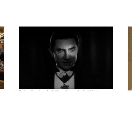
Estudiante de Literatura de la UArtes,
panelista en foros de ciclo de cine
organizado por el MAAC
julio 29, 2021
 en
Al igual que nuestros docentes y autoridades, nuestros
estudiantes también son invitados a participar como
D
panelistas en actividades culturales y académicas,
v
evidenciando con ello el pensamiento crítico que