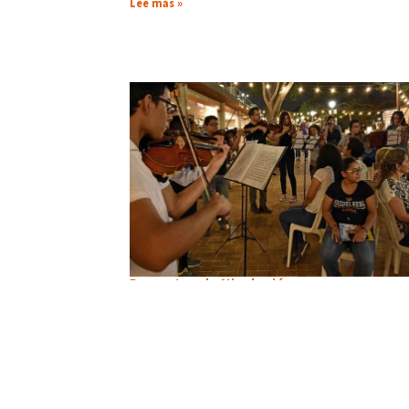
Lee más »
Docentes de Nivelación proponen
analizar en conversatorio ¿Cómo se
consume arte?
julio 29, 2021
Estrategias de artistas locales y su impacto cultural y
pandemia se abordarán en la cita, que nació de la
materia Desarrollo del Pensamiento, dictada por
Armando Montecé y Diana García