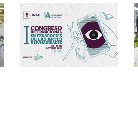
I Congreso Internacional en Pedagogías
F
de las Artes y Humanidades
D
G
agosto 6, 2021
El Comité Organizador del I Congreso Internacional de
Pedagogías de las Artes y Humanidades, ha hecho
En
extensiva la invitación a docentes, investigadores,
pr
comunidades universitarias y público en general para
de
que participen como ponentes o asistentes en el
vi
encuentro científico-académico que se desarrollará en
Ec
modalidad virtual (streaming) los días 28 y 29 de octubre
Ar
Le
de 2021.
Lee más »