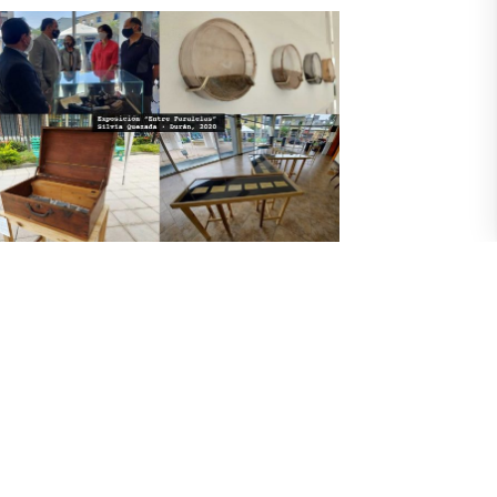
irma de convenio UArtes y Alcaldía de
urán evidencia relacionamiento con
AD Municipales
agosto 5, 2021
 este 2021, la UArtes formaliza y consolida su
esencia en Durán con la suscripción de un convenio
 Cooperación Interinstitucional, que tendrá lugar este
ernes 6 de agosto, a las 14:00. Intervienen su alcalde,
on. Dalton Narváez, y el rector de la Universidad de las
tes, Dr. William Herrera PhD.
e más »