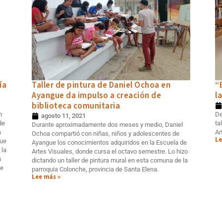
ía
Taller de pintura de Daniel Ochoa en
“
Ayangue da impulso a creación de
l
biblioteca comunitaria
n
De
agosto 11, 2021
de
ta
Durante aproximadamente dos meses y medio, Daniel
a
Ar
Ochoa compartió con niñas, niños y adolescentes de
Le
que
Ayangue los conocimientos adquiridos en la Escuela de
 la
Artes Visuales, donde cursa el octavo semestre. Lo hizo
n
dictando un taller de pintura mural en esta comuna de la
de
parroquia Colonche, provincia de Santa Elena.
Lee más »