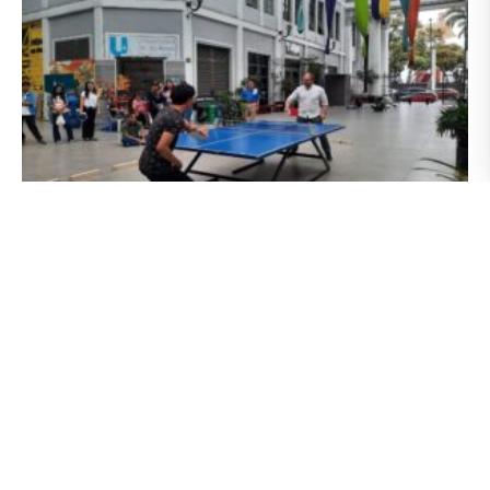
SBU Fest, una propuesta que busca integrar a
toda la comunidad UArtes
27 agosto 2024
Para integrar a la comunidad UArtes, la Secretaría de Bienestar
Universitario dio inicio este lunes 26 de agosto al SBU Fest, una
propuesta en cuya programación constan campeonatos de fútbol
y de ping pong, concurso de baile, feria de emprendimiento y de
clubes. Son actividades en las que participan estudiantes,
docentes, funcionarios y administrativos, a fin de generar un
espíritu de convivencia y respeto a través de actividades lúdicas,