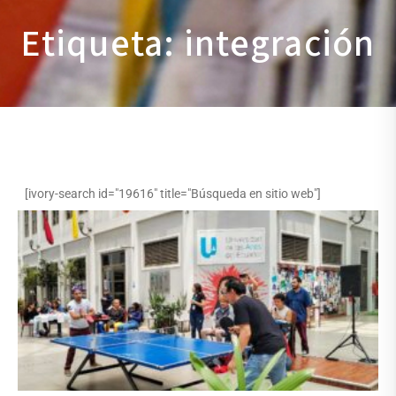
Etiqueta: integración
[ivory-search id="19616" title="Búsqueda en sitio web"]