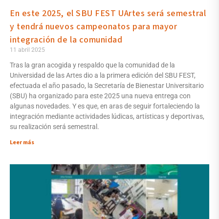
En este 2025, el SBU FEST UArtes será semestral
y tendrá nuevos campeonatos para mayor
integración de la comunidad
11 abril 2025
Tras la gran acogida y respaldo que la comunidad de la
Universidad de las Artes dio a la primera edición del SBU FEST,
efectuada el año pasado, la Secretaría de Bienestar Universitario
(SBU) ha organizado para este 2025 una nueva entrega con
algunas novedades. Y es que, en aras de seguir fortaleciendo la
integración mediante actividades lúdicas, artísticas y deportivas,
su realización será semestral.
Leer más