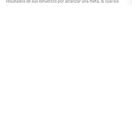
resultados de sus esfuerzos por alcanzar una meta, la cual los
lleva a obtener sus títulos de magísteres.
Leer más
Universidad de las Artes inició el segundo
semestre de maestrías
1 abril 2019
En la sala de uso múltiple de la Universidad de las Artes se realizó
este viernes 29 de marzo, el acto que dio inicio al segundo