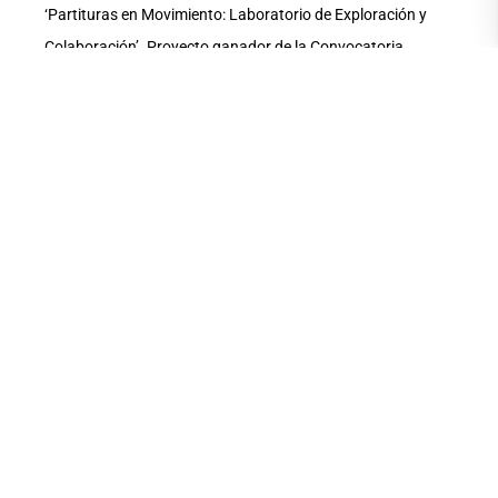
‘Partituras en Movimiento: Laboratorio de Exploración y
Colaboración’. Proyecto ganador de la Convocatoria
Pública Nacional del Ministerio de Cultura y Patrimonio
‘Fondos Concursables para proyectos Artísticos y
Culturales 2015’, área investigación.
Área de investigación:
Danza Contemporánea
Área de interés:
Danza Contemporánea
COMPARTE ESTA
NOTA