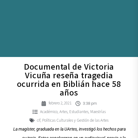
Documental de Victoria
Vicuña reseña tragedia
ocurrida en Biblián hace 58
años
febrero 2, 2021
3:38 pm
Académico
Artes
Estudiantes
Maestrías
,
,
,
cif
Políticas Culturales y Gestión de las Artes
,
La magíster, graduada en la UArtes, investigó los hechos para