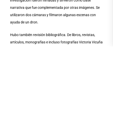
investigación fueron filmadas y sirvieron como base
narrativa que fue complementada por otras imágenes. Se
utilizaron dos cámaras y filmaron algunas escenas con
ayuda de un dron.
Hubo también revisión bibliográfica. De libros, revistas,
artículos, monografías e incluso fotografías Victoria Vicuña
recolectó información sobre lo acaecido en Biblián y le
permitió, inclusive, conocer de las consecuencias y lo que
originó el fatídico acontecimiento.
En cuanto a la investigación de campo, refiere que se basó
en el contacto y la relación directa con los implicados. El
trabajo se anota y sistematiza, se analiza el entorno y las
relaciones sociales. Una vez identificados los informantes y
testigos, se elaboró una guía de las entrevistas con