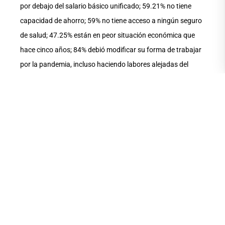
por debajo del salario básico unificado; 59.21% no tiene
capacidad de ahorro; 59% no tiene acceso a ningún seguro
de salud; 47.25% están en peor situación económica que
hace cinco años; 84% debió modificar su forma de trabajar
por la pandemia, incluso haciendo labores alejadas del
ámbito cultural.
Para Pablo Cardoso, una de las personas detrás de este
estudio –del que ya se lanzó una segunda edición para
tener datos más actuales en aproximadamente mes y
medio– tomando en cuenta estos datos y varios factores,
hay un problema medular con el enfoque de la economía
naranja. No funciona de acuerdo a la realidad de las
estructuras productivas dentro del trabajo cultural del país,
dice.