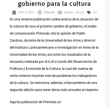
gobierno para la cultura
abril 23, 2021
Gestión
Vínculo
ilia
,
5:56 pm
En una reciente publicación online acerca de la situación de
la cultura de cara al próximo cambio de gobierno, el medio
de comunicación
Primicias
cita la opinión de Pablo
Cardoso, docente de la Universidad de las Artes y director
del Instituto Latinoamericano e Investigación en Artes de la
Universidad de las Artes, así como los resultados de la
encuesta realizada por el ILIA a través del Observatorio de
Políticas y Economía de la Cultura, la cual dio cuenta de
cómo vivieron el primer mes de pandemia los trabajadores
de la cultura. Se menciona, además, el lanzamiento de una
segunda edición para tener datos más actuales al respecto.
Aquí la publicación de
Primicias.ec
: