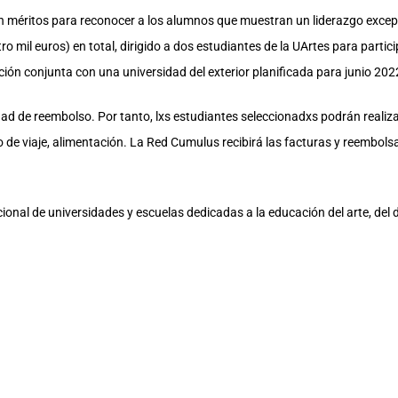
en méritos para reconocer a los alumnos que muestran un liderazgo exc
 mil euros) en total, dirigido a dos estudiantes de la UArtes para partic
ón conjunta con una universidad del exterior planificada para junio 202
dad de reembolso. Por tanto, lxs estudiantes seleccionadxs podrán realiz
o de viaje, alimentación. La Red Cumulus recibirá las facturas y reembo
nal de universidades y escuelas dedicadas a la educación del arte, del d
tualmente de 340 miembros de 61 países. Construye y mantiene un foro ac
 todas partes del mundo.
us desde 2017. En 2020, bajo un proceso de selección, fue elegida como i
ta. Dado el contexto de la pandemia del COVID- 19, “Cumulus Guayaquil
en inglés como en español. Sus líneas de investigación son Crisis, crítica y
rte urbano y graffiti, rediseñando ciudades.