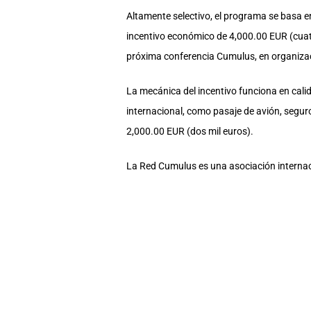
Altamente selectivo, el programa se basa 
incentivo económico de 4,000.00 EUR (cuatro
próxima conferencia Cumulus, en organizaci
La mecánica del incentivo funciona en cali
internacional, como pasaje de avión, segur
2,000.00 EUR (dos mil euros).
La Red Cumulus es una asociación internacio
localiza en Helsinki, Finlandia. Consta ac
instituciones educativas de primer nivel de
La UArtes ha estado afiliada a la Red Cumul
sus conferencias anuales de forma conjun
venir” será virtual y se desarrollará tanto 
Arte, naturaleza, biología y tecnología; y, A