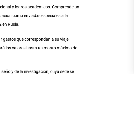
epcional y logros académicos. Comprende un
ipación como enviadxs especiales a la
2 en Rusia.
ar gastos que correspondan a su viaje
lsará los valores hasta un monto máximo de
iseño y de la investigación, cuya sede se
adémico dinámico y flexible que reúne a
nstitución anfitriona para realizar una de
 2021: Artes imaginando comunidades por
 creación; Diseño de producción en artes;