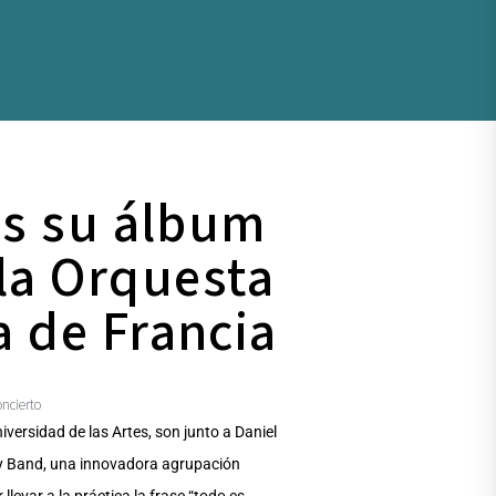
es su álbum
 la Orquesta
a de Francia
oncierto
iversidad de las Artes, son junto a Daniel
spy Band, una innovadora agrupación