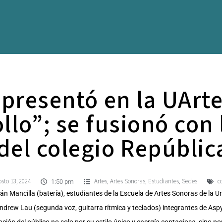
presentó en la UArt
llo”; se fusionó con
el colegio Repúblic
sto 13, 2024
Artes
Artes Sonoras
Estudiantes
Sedes
c
,
,
,
1:50 pm
án Mancilla (batería), estudiantes de la Escuela de Artes Sonoras de la Un
 y Andrew Lau (segunda voz, guitarra rítmica y teclados) integrantes de A